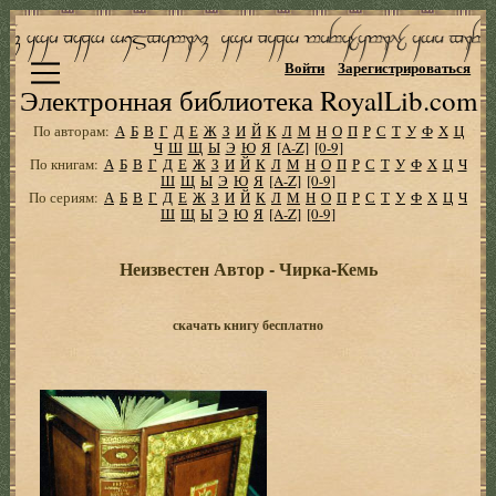
Войти
Зарегистрироваться
Электронная библиотека RoyalLib.com
По авторам:
А
Б
В
Г
Д
Е
Ж
З
И
Й
К
Л
М
Н
О
П
Р
С
Т
У
Ф
Х
Ц
Ч
Ш
Щ
Ы
Э
Ю
Я
[A-Z]
[0-9]
По книгам:
А
Б
В
Г
Д
Е
Ж
З
И
Й
К
Л
М
Н
О
П
Р
С
Т
У
Ф
Х
Ц
Ч
Ш
Щ
Ы
Э
Ю
Я
[A-Z]
[0-9]
По сериям:
А
Б
В
Г
Д
Е
Ж
З
И
Й
К
Л
М
Н
О
П
Р
С
Т
У
Ф
Х
Ц
Ч
Ш
Щ
Ы
Э
Ю
Я
[A-Z]
[0-9]
Неизвестен Автор - Чирка-Кемь
скачать книгу бесплатно