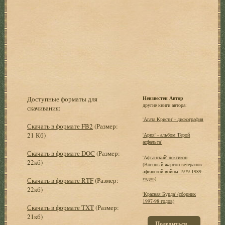
Доступные форматы для
Неизвестен Автор
другие книги автора:
скачивания:
'Агата Кристи' - дискография
Скачать в формате FB2
(Размер:
21 Кб)
'Ария' - альбом 'Герой
асфальта'
Скачать в формате DOC
(Размер:
'Афганский' лексикон
22кб)
(Военный жаргон ветеранов
афганской войны 1979-1989
годов)
Скачать в формате RTF
(Размер:
22кб)
'Красная Бурда' (сборник
1997-98 годов)
Скачать в формате TXT
(Размер:
21кб)
Поделиться