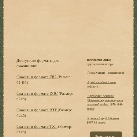
Доступные форматы для
Неизвестен Автор
другие книги автора:
скачивания:
'Агата Кристи' - дискография
Скачать в формате FB2
(Размер:
61 Кб)
'Ария' - альбом 'Герой
асфальта'
Скачать в формате DOC
(Размер:
'Афганский' лексикон
62кб)
(Военный жаргон ветеранов
афганской войны 1979-1989
годов)
Скачать в формате RTF
(Размер:
62кб)
'Красная Бурда' (сборник
1997-98 годов)
Скачать в формате TXT
(Размер:
61кб)
Поделиться