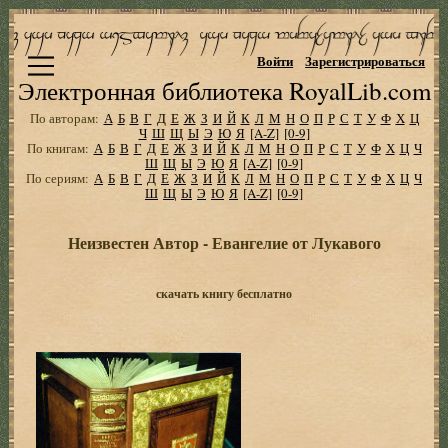
Войти
Зарегистрироваться
Электронная библиотека RoyalLib.com
По авторам:
А
Б
В
Г
Д
Е
Ж
З
И
Й
К
Л
М
Н
О
П
Р
С
Т
У
Ф
Х
Ц
Ч
Ш
Щ
Ы
Э
Ю
Я
[A-Z]
[0-9]
По книгам:
А
Б
В
Г
Д
Е
Ж
З
И
Й
К
Л
М
Н
О
П
Р
С
Т
У
Ф
Х
Ц
Ч
Ш
Щ
Ы
Э
Ю
Я
[A-Z]
[0-9]
По сериям:
А
Б
В
Г
Д
Е
Ж
З
И
Й
К
Л
М
Н
О
П
Р
С
Т
У
Ф
Х
Ц
Ч
Ш
Щ
Ы
Э
Ю
Я
[A-Z]
[0-9]
Неизвестен Автор - Евангелие от Лукавого
скачать книгу бесплатно