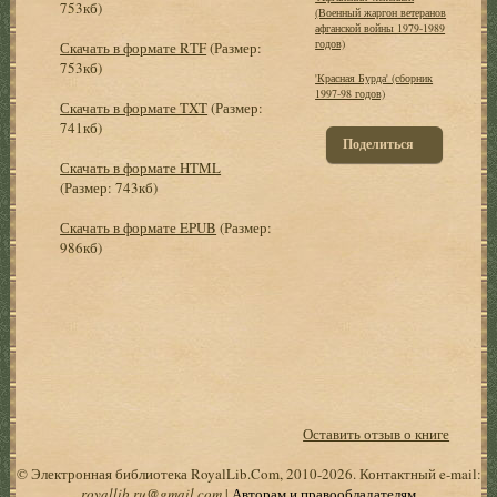
753кб)
(Военный жаргон ветеранов
афганской войны 1979-1989
годов)
Скачать в формате RTF
(Размер:
753кб)
'Красная Бурда' (сборник
1997-98 годов)
Скачать в формате TXT
(Размер:
741кб)
Поделиться
Скачать в формате HTML
(Размер: 743кб)
Скачать в формате EPUB
(Размер:
986кб)
Оставить отзыв о книге
© Электронная библиотека RoyalLib.Com, 2010-2026. Контактный e-mail:
royallib.ru@gmail.com
|
Авторам и правообладателям