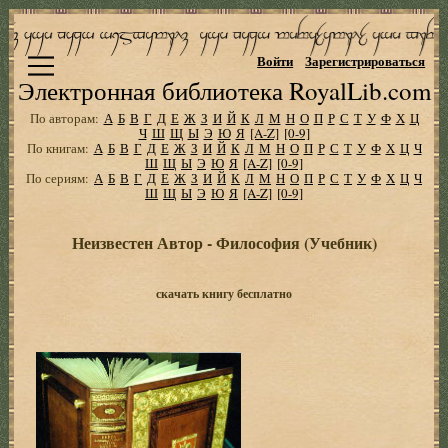
Войти
Зарегистрироваться
Электронная библиотека RoyalLib.com
По авторам:
А
Б
В
Г
Д
Е
Ж
З
И
Й
К
Л
М
Н
О
П
Р
С
Т
У
Ф
Х
Ц
Ч
Ш
Щ
Ы
Э
Ю
Я
[A-Z]
[0-9]
По книгам:
А
Б
В
Г
Д
Е
Ж
З
И
Й
К
Л
М
Н
О
П
Р
С
Т
У
Ф
Х
Ц
Ч
Ш
Щ
Ы
Э
Ю
Я
[A-Z]
[0-9]
По сериям:
А
Б
В
Г
Д
Е
Ж
З
И
Й
К
Л
М
Н
О
П
Р
С
Т
У
Ф
Х
Ц
Ч
Ш
Щ
Ы
Э
Ю
Я
[A-Z]
[0-9]
Неизвестен Автор - Философия (Учебник)
скачать книгу бесплатно