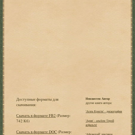
Доступные форматы для
Неизвестен Автор
другие книги автора:
скачивания:
'Агата Кристи' - дискография
Скачать в формате FB2
(Размер:
742 Кб)
'Ария' - альбом 'Герой
асфальта'
Скачать в формате DOC
(Размер:
'Афганский' лексикон