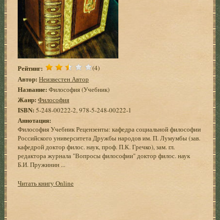
Рейтинг:
(4)
Автор:
Неизвестен Автор
Название:
Философия (Учебник)
Жанр:
Философия
ISBN:
5-248-00222-2, 978-5-248-00222-1
Аннотация:
Философия Учебник Рецензенты: кафедра социальной философии
Российского университета Дружбы народов им. П. Лумумбы (зав.
кафедрой доктор филос. наук, проф. П.К. Гречко), зам. гл.
редактора журнала "Вопросы философии" доктор филос. наук
Б.И. Пружинин ...
Читать книгу Online