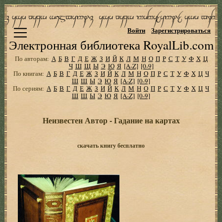
Войти
Зарегистрироваться
Электронная библиотека RoyalLib.com
По авторам:
А
Б
В
Г
Д
Е
Ж
З
И
Й
К
Л
М
Н
О
П
Р
С
Т
У
Ф
Х
Ц
Ч
Ш
Щ
Ы
Э
Ю
Я
[A-Z]
[0-9]
По книгам:
А
Б
В
Г
Д
Е
Ж
З
И
Й
К
Л
М
Н
О
П
Р
С
Т
У
Ф
Х
Ц
Ч
Ш
Щ
Ы
Э
Ю
Я
[A-Z]
[0-9]
По сериям:
А
Б
В
Г
Д
Е
Ж
З
И
Й
К
Л
М
Н
О
П
Р
С
Т
У
Ф
Х
Ц
Ч
Ш
Щ
Ы
Э
Ю
Я
[A-Z]
[0-9]
Неизвестен Автор - Гадание на картах
скачать книгу бесплатно