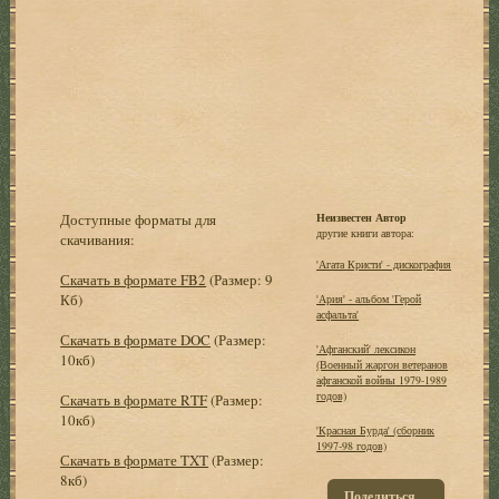
Доступные форматы для
Неизвестен Автор
другие книги автора:
скачивания:
'Агата Кристи' - дискография
Скачать в формате FB2
(Размер: 9
Кб)
'Ария' - альбом 'Герой
асфальта'
Скачать в формате DOC
(Размер:
'Афганский' лексикон
10кб)
(Военный жаргон ветеранов
афганской войны 1979-1989
годов)
Скачать в формате RTF
(Размер:
10кб)
'Красная Бурда' (сборник
1997-98 годов)
Скачать в формате TXT
(Размер:
8кб)
Поделиться