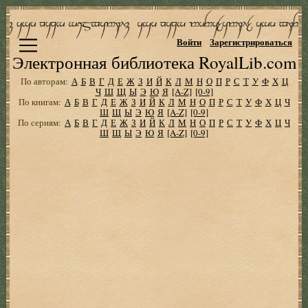
Войти
Зарегистрироваться
Электронная библиотека RoyalLib.com
По авторам:
А
Б
В
Г
Д
Е
Ж
З
И
Й
К
Л
М
Н
О
П
Р
С
Т
У
Ф
Х
Ц
Ч
Ш
Щ
Ы
Э
Ю
Я
[A-Z]
[0-9]
По книгам:
А
Б
В
Г
Д
Е
Ж
З
И
Й
К
Л
М
Н
О
П
Р
С
Т
У
Ф
Х
Ц
Ч
Ш
Щ
Ы
Э
Ю
Я
[A-Z]
[0-9]
По сериям:
А
Б
В
Г
Д
Е
Ж
З
И
Й
К
Л
М
Н
О
П
Р
С
Т
У
Ф
Х
Ц
Ч
Ш
Щ
Ы
Э
Ю
Я
[A-Z]
[0-9]