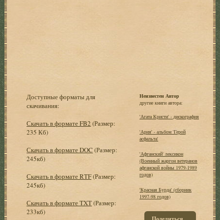
Доступные форматы для
Неизвестен Автор
другие книги автора:
скачивания:
'Агата Кристи' - дискография
Скачать в формате FB2
(Размер:
235 Кб)
'Ария' - альбом 'Герой
асфальта'
Скачать в формате DOC
(Размер:
'Афганский' лексикон
245кб)
(Военный жаргон ветеранов
афганской войны 1979-1989
годов)
Скачать в формате RTF
(Размер:
245кб)
'Красная Бурда' (сборник
1997-98 годов)
Скачать в формате TXT
(Размер:
233кб)
Поделиться