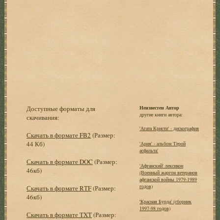
Доступные форматы для
Неизвестен Автор
другие книги автора:
скачивания:
'Агата Кристи' - дискография
Скачать в формате FB2
(Размер:
44 Кб)
'Ария' - альбом 'Герой
асфальта'
Скачать в формате DOC
(Размер:
'Афганский' лексикон
46кб)
(Военный жаргон ветеранов
афганской войны 1979-1989
годов)
Скачать в формате RTF
(Размер:
46кб)
'Красная Бурда' (сборник
1997-98 годов)
Скачать в формате TXT
(Размер: