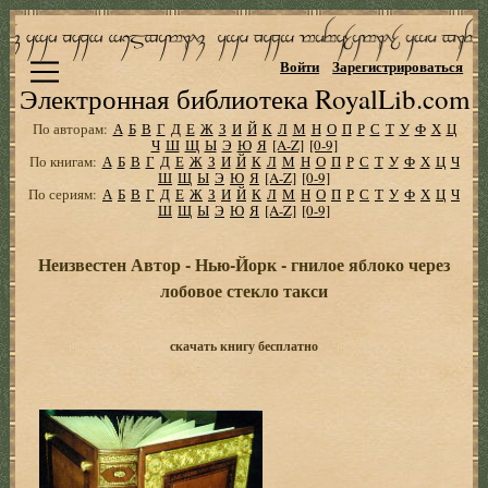
Войти
Зарегистрироваться
Электронная библиотека RoyalLib.com
По авторам:
А
Б
В
Г
Д
Е
Ж
З
И
Й
К
Л
М
Н
О
П
Р
С
Т
У
Ф
Х
Ц
Ч
Ш
Щ
Ы
Э
Ю
Я
[A-Z]
[0-9]
По книгам:
А
Б
В
Г
Д
Е
Ж
З
И
Й
К
Л
М
Н
О
П
Р
С
Т
У
Ф
Х
Ц
Ч
Ш
Щ
Ы
Э
Ю
Я
[A-Z]
[0-9]
По сериям:
А
Б
В
Г
Д
Е
Ж
З
И
Й
К
Л
М
Н
О
П
Р
С
Т
У
Ф
Х
Ц
Ч
Ш
Щ
Ы
Э
Ю
Я
[A-Z]
[0-9]
Неизвестен Автор - Нью-Йорк - гнилое яблоко через
лобовое стекло такси
скачать книгу бесплатно