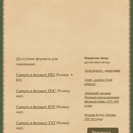
Доступные форматы для
Неизвестен Автор
другие книги автора:
скачивания:
'Агата Кристи' - дискография
Скачать в формате FB2
(Размер: 4
Кб)
'Ария' - альбом 'Герой
асфальта'
Скачать в формате DOC
(Размер:
'Афганский' лексикон
4кб)
(Военный жаргон ветеранов
афганской войны 1979-1989
годов)
Скачать в формате RTF
(Размер:
4кб)
'Красная Бурда' (сборник
1997-98 годов)
Скачать в формате TXT
(Размер:
4кб)
Поделиться