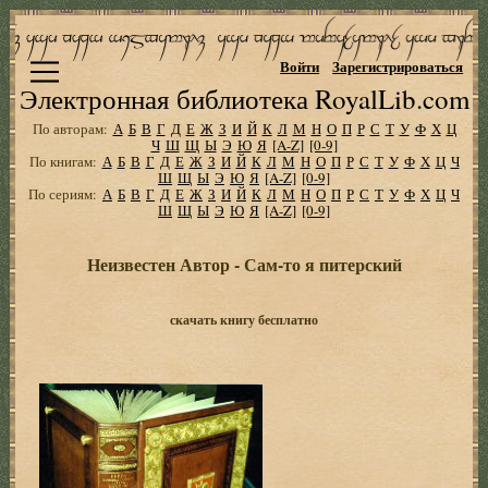
Войти
Зарегистрироваться
Электронная библиотека RoyalLib.com
По авторам:
А
Б
В
Г
Д
Е
Ж
З
И
Й
К
Л
М
Н
О
П
Р
С
Т
У
Ф
Х
Ц
Ч
Ш
Щ
Ы
Э
Ю
Я
[A-Z]
[0-9]
По книгам:
А
Б
В
Г
Д
Е
Ж
З
И
Й
К
Л
М
Н
О
П
Р
С
Т
У
Ф
Х
Ц
Ч
Ш
Щ
Ы
Э
Ю
Я
[A-Z]
[0-9]
По сериям:
А
Б
В
Г
Д
Е
Ж
З
И
Й
К
Л
М
Н
О
П
Р
С
Т
У
Ф
Х
Ц
Ч
Ш
Щ
Ы
Э
Ю
Я
[A-Z]
[0-9]
Неизвестен Автор - Сам-то я питеpский
скачать книгу бесплатно