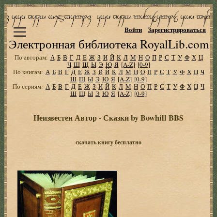
Войти
Зарегистрироваться
Электронная библиотека RoyalLib.com
По авторам:
А
Б
В
Г
Д
Е
Ж
З
И
Й
К
Л
М
Н
О
П
Р
С
Т
У
Ф
Х
Ц
Ч
Ш
Щ
Ы
Э
Ю
Я
[A-Z]
[0-9]
По книгам:
А
Б
В
Г
Д
Е
Ж
З
И
Й
К
Л
М
Н
О
П
Р
С
Т
У
Ф
Х
Ц
Ч
Ш
Щ
Ы
Э
Ю
Я
[A-Z]
[0-9]
По сериям:
А
Б
В
Г
Д
Е
Ж
З
И
Й
К
Л
М
Н
О
П
Р
С
Т
У
Ф
Х
Ц
Ч
Ш
Щ
Ы
Э
Ю
Я
[A-Z]
[0-9]
Неизвестен Автор - Сказки by Bowhill BBS
скачать книгу бесплатно