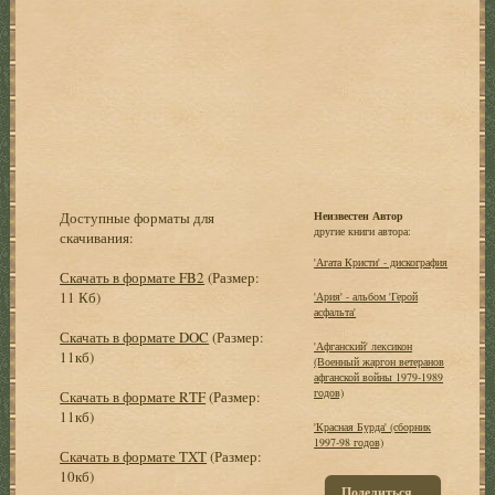
Доступные форматы для
Неизвестен Автор
другие книги автора:
скачивания:
'Агата Кристи' - дискография
Скачать в формате FB2
(Размер:
11 Кб)
'Ария' - альбом 'Герой
асфальта'
Скачать в формате DOC
(Размер:
'Афганский' лексикон
11кб)
(Военный жаргон ветеранов
афганской войны 1979-1989
годов)
Скачать в формате RTF
(Размер:
11кб)
'Красная Бурда' (сборник
1997-98 годов)
Скачать в формате TXT
(Размер:
10кб)
Поделиться