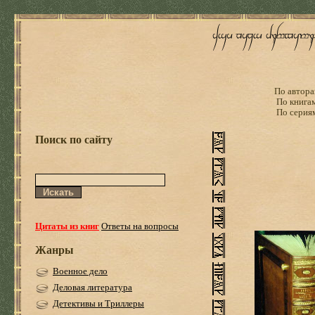
По автора
По книга
По серия
Поиск по сайту
Цитаты из книг
Ответы на вопросы
Жанры
Военное дело
Деловая литература
Детективы и Триллеры