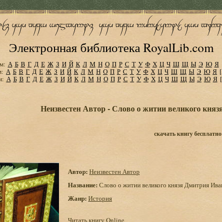
Электронная библиотека RoyalLib.com
м:
А
Б
В
Г
Д
Е
Ж
З
И
Й
К
Л
М
Н
О
П
Р
С
Т
У
Ф
Х
Ц
Ч
Ш
Щ
Ы
Э
Ю
Я
м:
А
Б
В
Г
Д
Е
Ж
З
И
Й
К
Л
М
Н
О
П
Р
С
Т
У
Ф
Х
Ц
Ч
Ш
Щ
Ы
Э
Ю
Я
м:
А
Б
В
Г
Д
Е
Ж
З
И
Й
К
Л
М
Н
О
П
Р
С
Т
У
Ф
Х
Ц
Ч
Ш
Щ
Ы
Э
Ю
Я
Неизвестен Автор - Слово о житии великого кня
скачать книгу бесплатно
Автор:
Неизвестен Автор
Название:
Слово о житии великого князя Дмитрия Ива
Жанр:
История
Читать книгу Online