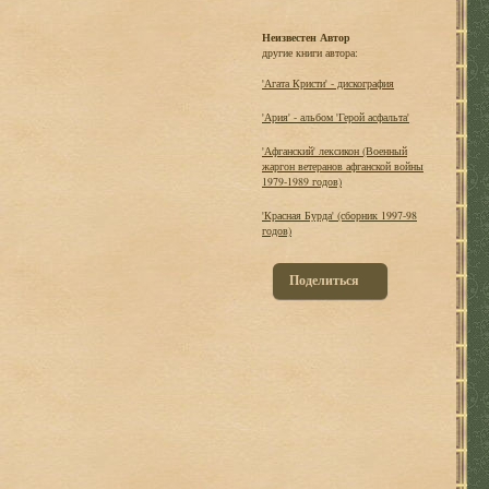
Неизвестен Автор
другие книги автора:
'Агата Кристи' - дискография
'Ария' - альбом 'Герой асфальта'
'Афганский' лексикон (Военный
жаргон ветеранов афганской войны
1979-1989 годов)
'Красная Бурда' (сборник 1997-98
годов)
Поделиться