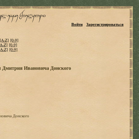
Войти
Зарегистрироваться
[A-Z]
[0-9]
[A-Z]
[0-9]
[A-Z]
[0-9]
зя Дмитрия Ивановича Донского
новича Донского