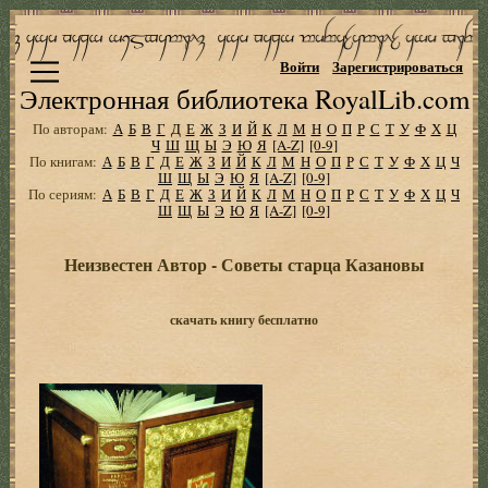
Войти
Зарегистрироваться
Электронная библиотека RoyalLib.com
По авторам:
А
Б
В
Г
Д
Е
Ж
З
И
Й
К
Л
М
Н
О
П
Р
С
Т
У
Ф
Х
Ц
Ч
Ш
Щ
Ы
Э
Ю
Я
[A-Z]
[0-9]
По книгам:
А
Б
В
Г
Д
Е
Ж
З
И
Й
К
Л
М
Н
О
П
Р
С
Т
У
Ф
Х
Ц
Ч
Ш
Щ
Ы
Э
Ю
Я
[A-Z]
[0-9]
По сериям:
А
Б
В
Г
Д
Е
Ж
З
И
Й
К
Л
М
Н
О
П
Р
С
Т
У
Ф
Х
Ц
Ч
Ш
Щ
Ы
Э
Ю
Я
[A-Z]
[0-9]
Неизвестен Автор - Советы старца Казановы
скачать книгу бесплатно