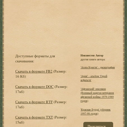
Доступные форматы для
Неизвестен Автор
другие книги автора:
скачивания:
'Агата Кристи' - дискография
Скачать в формате FB2
(Размер:
16 Кб)
'Ария' - альбом 'Герой
асфальта'
Скачать в формате DOC
(Размер:
'Афганский' лексикон
17кб)
(Военный жаргон ветеранов
афганской войны 1979-1989
годов)
Скачать в формате RTF
(Размер:
17кб)
'Красная Бурда' (сборник
1997-98 годов)
Скачать в формате TXT
(Размер:
15кб)
Поделиться