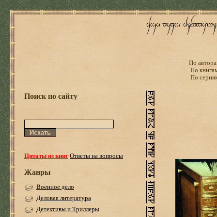
По автора
По книга
По серия
Поиск по сайту
Цитаты из книг
Ответы на вопросы
Жанры
Военное дело
Деловая литература
Детективы и Триллеры