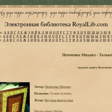
Электронная библиотека RoyalLib.com
м:
А
Б
В
Г
Д
Е
Ж
З
И
Й
К
Л
М
Н
О
П
Р
С
Т
У
Ф
Х
Ц
Ч
Ш
Щ
Ы
Э
Ю
Я
м:
А
Б
В
Г
Д
Е
Ж
З
И
Й
К
Л
М
Н
О
П
Р
С
Т
У
Ф
Х
Ц
Ч
Ш
Щ
Ы
Э
Ю
Я
м:
А
Б
В
Г
Д
Е
Ж
З
И
Й
К
Л
М
Н
О
П
Р
С
Т
У
Ф
Х
Ц
Ч
Ш
Щ
Ы
Э
Ю
Я
Немченко Михаил - Только
скачать книгу бесплатно
Автор:
Немченко Михаил
Название:
Только человек
Жанр:
Научная фантастика
Читать книгу Online