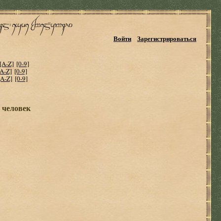
Войти
Зарегистрироваться
[A-Z]
[0-9]
[A-Z]
[0-9]
[A-Z]
[0-9]
 человек