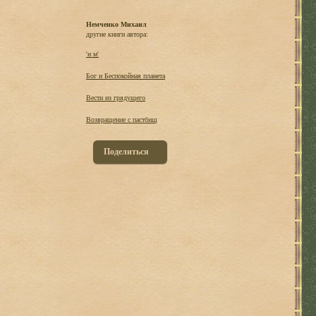
Немченко Михаил
другие книги автора:
'н м'
Бог и Беспокойная планета
Вести из грядущего
Возвращение с пастбищ
Поделиться