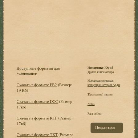
Доступные форматы для
Нестеренко Юрий
другие книги автора:
скачивания:
Материалистическая
Скачать в формате FB2
(Размер:
концепция истории Арды
19 Кб)
'Программа' партии
Скачать в формате DOC
(Размер:
Notes
17кб)
Para bellum
Скачать в формате RTF
(Размер:
17кб)
Поделиться
Скачать в формате TXT
(Размер: