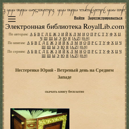
Войти
Зарегистрироваться
Электронная библиотека RoyalLib.com
По авторам:
А
Б
В
Г
Д
Е
Ж
З
И
Й
К
Л
М
Н
О
П
Р
С
Т
У
Ф
Х
Ц
Ч
Ш
Щ
Ы
Э
Ю
Я
[A-Z]
[0-9]
По книгам:
А
Б
В
Г
Д
Е
Ж
З
И
Й
К
Л
М
Н
О
П
Р
С
Т
У
Ф
Х
Ц
Ч
Ш
Щ
Ы
Э
Ю
Я
[A-Z]
[0-9]
По сериям:
А
Б
В
Г
Д
Е
Ж
З
И
Й
К
Л
М
Н
О
П
Р
С
Т
У
Ф
Х
Ц
Ч
Ш
Щ
Ы
Э
Ю
Я
[A-Z]
[0-9]
Нестеренко Юрий - Ветреный день на Среднем
Западе
скачать книгу бесплатно