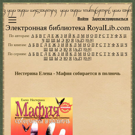
Войти
Зарегистрироваться
Электронная библиотека RoyalLib.com
По авторам:
А
Б
В
Г
Д
Е
Ж
З
И
Й
К
Л
М
Н
О
П
Р
С
Т
У
Ф
Х
Ц
Ч
Ш
Щ
Ы
Э
Ю
Я
[A-Z]
[0-9]
По книгам:
А
Б
В
Г
Д
Е
Ж
З
И
Й
К
Л
М
Н
О
П
Р
С
Т
У
Ф
Х
Ц
Ч
Ш
Щ
Ы
Э
Ю
Я
[A-Z]
[0-9]
По сериям:
А
Б
В
Г
Д
Е
Ж
З
И
Й
К
Л
М
Н
О
П
Р
С
Т
У
Ф
Х
Ц
Ч
Ш
Щ
Ы
Э
Ю
Я
[A-Z]
[0-9]
Нестерина Елена - Мафия собирается в полночь