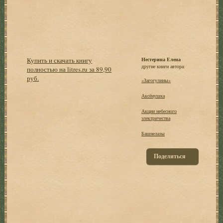
Купить и скачать книгу
Нестерина Елена
другие книги автора:
полностью на litres.ru за 89,90
руб.
«Загогулины»
Аксёнушка
Акции небесного
электричества
Башнелазы
Поделиться