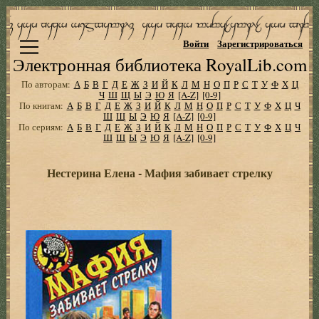
Войти
Зарегистрироваться
Электронная библиотека RoyalLib.com
По авторам:
А
Б
В
Г
Д
Е
Ж
З
И
Й
К
Л
М
Н
О
П
Р
С
Т
У
Ф
Х
Ц
Ч
Ш
Щ
Ы
Э
Ю
Я
[A-Z]
[0-9]
По книгам:
А
Б
В
Г
Д
Е
Ж
З
И
Й
К
Л
М
Н
О
П
Р
С
Т
У
Ф
Х
Ц
Ч
Ш
Щ
Ы
Э
Ю
Я
[A-Z]
[0-9]
По сериям:
А
Б
В
Г
Д
Е
Ж
З
И
Й
К
Л
М
Н
О
П
Р
С
Т
У
Ф
Х
Ц
Ч
Ш
Щ
Ы
Э
Ю
Я
[A-Z]
[0-9]
Нестерина Елена - Мафия забивает стрелку