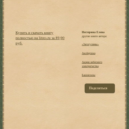
Купить и скачать книгу
Нестерина Елена
другие книги автора:
полностью на litres.ru за 89,90
руб.
«Загогулины»
Аксёнушка
Акции небесного
электричества
Башнелазы
Поделиться