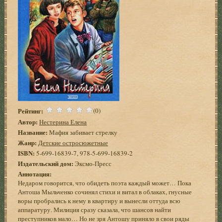
Рейтинг:
(0)
Автор:
Нестерина Елена
Название:
Мафия забивает стрелку
Жанр:
Детские остросюжетные
ISBN:
5-699-16839-7, 978-5-699-16839-2
Издательский дом:
Эксмо-Пресс
Аннотация:
Недаром говорится, что обидеть поэта каждый может… Пока
Антоша Мыльченко сочинял стихи и витал в облаках, гнусные
воры пробрались к нему в квартиру и вынесли оттуда всю
аппаратуру. Милиция сразу сказала, что шансов найти
преступников мало… Но не зря Антошу приняло в свои ряды