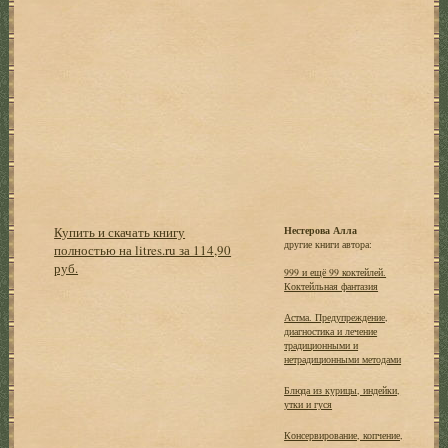
Купить и скачать книгу
Нестерова Алла
другие книги автора:
полностью на litres.ru за 114,90
руб.
999 и ещё 99 коктейлей.
Коктейльная фантазия
Астма. Предупреждение,
диагностика и лечение
традиционными и
нетрадиционными методами
Блюда из курицы, индейки,
утки и гуся
Консервирование, копчение,