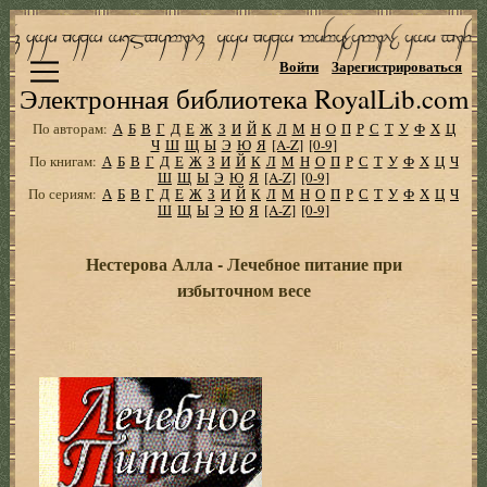
Войти
Зарегистрироваться
Электронная библиотека RoyalLib.com
По авторам:
А
Б
В
Г
Д
Е
Ж
З
И
Й
К
Л
М
Н
О
П
Р
С
Т
У
Ф
Х
Ц
Ч
Ш
Щ
Ы
Э
Ю
Я
[A-Z]
[0-9]
По книгам:
А
Б
В
Г
Д
Е
Ж
З
И
Й
К
Л
М
Н
О
П
Р
С
Т
У
Ф
Х
Ц
Ч
Ш
Щ
Ы
Э
Ю
Я
[A-Z]
[0-9]
По сериям:
А
Б
В
Г
Д
Е
Ж
З
И
Й
К
Л
М
Н
О
П
Р
С
Т
У
Ф
Х
Ц
Ч
Ш
Щ
Ы
Э
Ю
Я
[A-Z]
[0-9]
Нестерова Алла - Лечебное питание при
избыточном весе