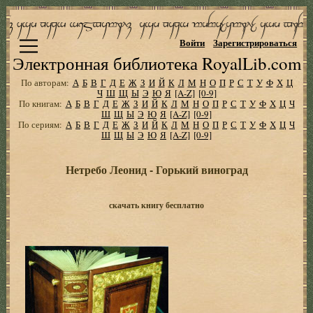
Войти
Зарегистрироваться
Электронная библиотека RoyalLib.com
По авторам:
А
Б
В
Г
Д
Е
Ж
З
И
Й
К
Л
М
Н
О
П
Р
С
Т
У
Ф
Х
Ц
Ч
Ш
Щ
Ы
Э
Ю
Я
[A-Z]
[0-9]
По книгам:
А
Б
В
Г
Д
Е
Ж
З
И
Й
К
Л
М
Н
О
П
Р
С
Т
У
Ф
Х
Ц
Ч
Ш
Щ
Ы
Э
Ю
Я
[A-Z]
[0-9]
По сериям:
А
Б
В
Г
Д
Е
Ж
З
И
Й
К
Л
М
Н
О
П
Р
С
Т
У
Ф
Х
Ц
Ч
Ш
Щ
Ы
Э
Ю
Я
[A-Z]
[0-9]
Нетребо Леонид - Горький виноград
скачать книгу бесплатно