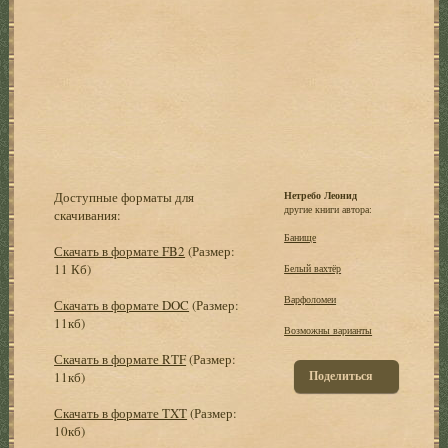
Доступные форматы для
Нетребо Леонид
другие книги автора:
скачивания:
Банище
Скачать в формате FB2
(Размер:
11 Кб)
Белый вахтёр
Варфоломеи
Скачать в формате DOC
(Размер:
11кб)
Возможны варианты
Скачать в формате RTF
(Размер:
Поделиться
11кб)
Скачать в формате TXT
(Размер:
10кб)