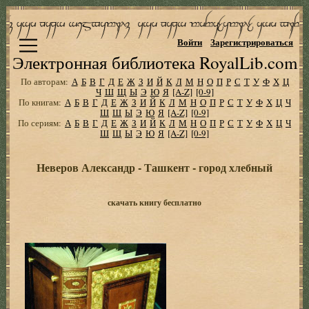
Войти
Зарегистрироваться
Электронная библиотека RoyalLib.com
По авторам:
А
Б
В
Г
Д
Е
Ж
З
И
Й
К
Л
М
Н
О
П
Р
С
Т
У
Ф
Х
Ц
Ч
Ш
Щ
Ы
Э
Ю
Я
[A-Z]
[0-9]
По книгам:
А
Б
В
Г
Д
Е
Ж
З
И
Й
К
Л
М
Н
О
П
Р
С
Т
У
Ф
Х
Ц
Ч
Ш
Щ
Ы
Э
Ю
Я
[A-Z]
[0-9]
По сериям:
А
Б
В
Г
Д
Е
Ж
З
И
Й
К
Л
М
Н
О
П
Р
С
Т
У
Ф
Х
Ц
Ч
Ш
Щ
Ы
Э
Ю
Я
[A-Z]
[0-9]
Неверов Александр - Ташкент - город хлебный
скачать книгу бесплатно