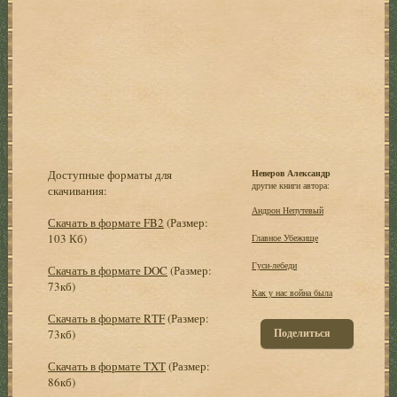
Доступные форматы для
Неверов Александр
другие книги автора:
скачивания:
Андрон Непутевый
Скачать в формате FB2
(Размер:
103 Кб)
Главное Убежище
Гуси-лебеди
Скачать в формате DOC
(Размер:
73кб)
Как у нас война была
Скачать в формате RTF
(Размер:
Поделиться
73кб)
Скачать в формате TXT
(Размер:
86кб)