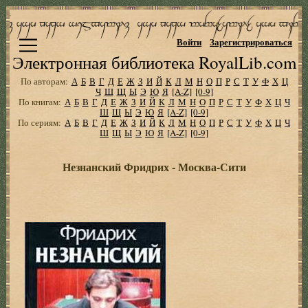
Войти
Зарегистрироваться
Электронная библиотека RoyalLib.com
По авторам:
А
Б
В
Г
Д
Е
Ж
З
И
Й
К
Л
М
Н
О
П
Р
С
Т
У
Ф
Х
Ц
Ч
Ш
Щ
Ы
Э
Ю
Я
[A-Z]
[0-9]
По книгам:
А
Б
В
Г
Д
Е
Ж
З
И
Й
К
Л
М
Н
О
П
Р
С
Т
У
Ф
Х
Ц
Ч
Ш
Щ
Ы
Э
Ю
Я
[A-Z]
[0-9]
По сериям:
А
Б
В
Г
Д
Е
Ж
З
И
Й
К
Л
М
Н
О
П
Р
С
Т
У
Ф
Х
Ц
Ч
Ш
Щ
Ы
Э
Ю
Я
[A-Z]
[0-9]
Незнанский Фридрих - Москва-Сити