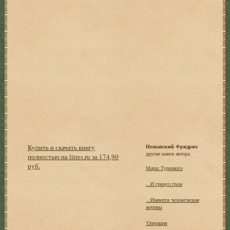
Купить и скачать книгу
Незнанский Фридрих
другие книги автора:
полностью на litres.ru за 174,90
руб.
Марш Турецкого
...И грянул гром
...Имеются человеческие
жертвы
'Операция