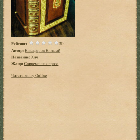
Рейтинг:
(0)
Автор:
Никифоров Николай
Название:
Хич
Жанр:
Современная проза
Читать книгу Online