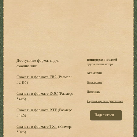
Доступные форматы для
Никифоров Николай
другие книги автора:
скачивания:
Артиллерия
Скачать в формате FB2
(Размер:
52 Кб)
Горынушко
Демонтаж
Скачать в формате DOC
(Размер:
54кб)
Жертвы научной фантастики
Скачать в формате RTF
(Размер:
Поделиться
54кб)
Скачать в формате TXT
(Размер:
50кб)