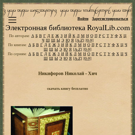
Войти
Зарегистрироваться
Электронная библиотека RoyalLib.com
По авторам:
А
Б
В
Г
Д
Е
Ж
З
И
Й
К
Л
М
Н
О
П
Р
С
Т
У
Ф
Х
Ц
Ч
Ш
Щ
Ы
Э
Ю
Я
[A-Z]
[0-9]
По книгам:
А
Б
В
Г
Д
Е
Ж
З
И
Й
К
Л
М
Н
О
П
Р
С
Т
У
Ф
Х
Ц
Ч
Ш
Щ
Ы
Э
Ю
Я
[A-Z]
[0-9]
По сериям:
А
Б
В
Г
Д
Е
Ж
З
И
Й
К
Л
М
Н
О
П
Р
С
Т
У
Ф
Х
Ц
Ч
Ш
Щ
Ы
Э
Ю
Я
[A-Z]
[0-9]
Никифоров Николай - Хич
скачать книгу бесплатно