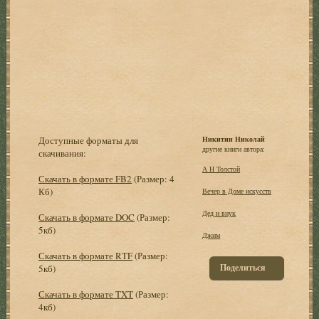
Доступные форматы для
Никитин Николай
другие книги автора:
скачивания:
А Н Толстой
Скачать в формате FB2
(Размер: 4
Кб)
Вечер в Доме искусств
Дед и внук
Скачать в формате DOC
(Размер:
5кб)
Джим
Скачать в формате RTF
(Размер:
Поделиться
5кб)
Скачать в формате TXT
(Размер:
4кб)