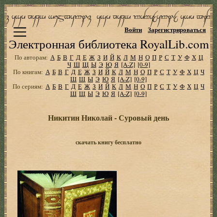
Войти
Зарегистрироваться
Электронная библиотека RoyalLib.com
По авторам:
А
Б
В
Г
Д
Е
Ж
З
И
Й
К
Л
М
Н
О
П
Р
С
Т
У
Ф
Х
Ц
Ч
Ш
Щ
Ы
Э
Ю
Я
[A-Z]
[0-9]
По книгам:
А
Б
В
Г
Д
Е
Ж
З
И
Й
К
Л
М
Н
О
П
Р
С
Т
У
Ф
Х
Ц
Ч
Ш
Щ
Ы
Э
Ю
Я
[A-Z]
[0-9]
По сериям:
А
Б
В
Г
Д
Е
Ж
З
И
Й
К
Л
М
Н
О
П
Р
С
Т
У
Ф
Х
Ц
Ч
Ш
Щ
Ы
Э
Ю
Я
[A-Z]
[0-9]
Никитин Николай - Суровый день
скачать книгу бесплатно