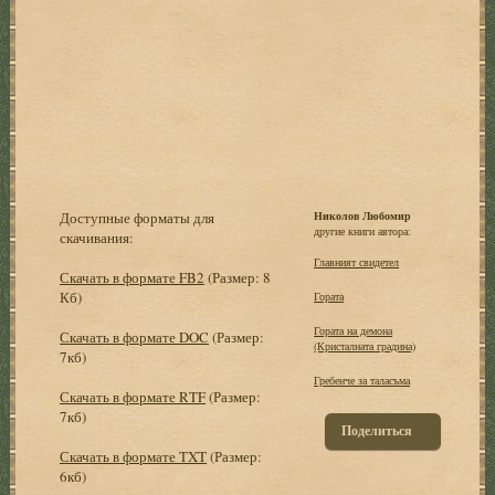
Доступные форматы для
Николов Любомир
другие книги автора:
скачивания:
Главният свидетел
Скачать в формате FB2
(Размер: 8
Кб)
Гората
Гората на демона
Скачать в формате DOC
(Размер:
(Кристалната градина)
7кб)
Гребенче за таласъма
Скачать в формате RTF
(Размер:
7кб)
Поделиться
Скачать в формате TXT
(Размер:
6кб)