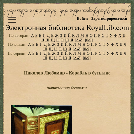
Войти
Зарегистрироваться
Электронная библиотека RoyalLib.com
По авторам:
А
Б
В
Г
Д
Е
Ж
З
И
Й
К
Л
М
Н
О
П
Р
С
Т
У
Ф
Х
Ц
Ч
Ш
Щ
Ы
Э
Ю
Я
[A-Z]
[0-9]
По книгам:
А
Б
В
Г
Д
Е
Ж
З
И
Й
К
Л
М
Н
О
П
Р
С
Т
У
Ф
Х
Ц
Ч
Ш
Щ
Ы
Э
Ю
Я
[A-Z]
[0-9]
По сериям:
А
Б
В
Г
Д
Е
Ж
З
И
Й
К
Л
М
Н
О
П
Р
С
Т
У
Ф
Х
Ц
Ч
Ш
Щ
Ы
Э
Ю
Я
[A-Z]
[0-9]
Николов Любомир - Корабль в бутылке
скачать книгу бесплатно