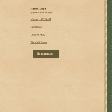
Нивен Ларри
другие книги автора:
«Если», 1997 № 04
Crashlander
Untitled.FR12
World Of Ptavvs
Поделиться