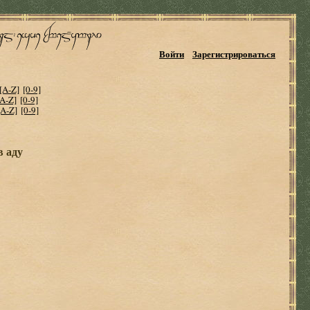
Войти
Зарегистрироваться
[A-Z]
[0-9]
[A-Z]
[0-9]
[A-Z]
[0-9]
в аду