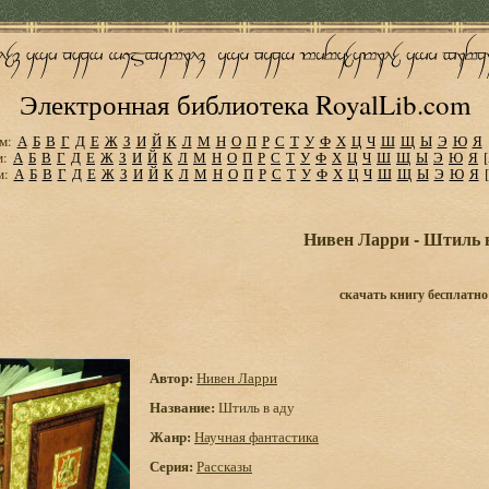
Электронная библиотека RoyalLib.com
м:
А
Б
В
Г
Д
Е
Ж
З
И
Й
К
Л
М
Н
О
П
Р
С
Т
У
Ф
Х
Ц
Ч
Ш
Щ
Ы
Э
Ю
Я
м:
А
Б
В
Г
Д
Е
Ж
З
И
Й
К
Л
М
Н
О
П
Р
С
Т
У
Ф
Х
Ц
Ч
Ш
Щ
Ы
Э
Ю
Я
м:
А
Б
В
Г
Д
Е
Ж
З
И
Й
К
Л
М
Н
О
П
Р
С
Т
У
Ф
Х
Ц
Ч
Ш
Щ
Ы
Э
Ю
Я
Нивен Ларри - Штиль 
скачать книгу бесплатно
Автор:
Нивен Ларри
Название:
Штиль в аду
Жанр:
Научная фантастика
Серия:
Рассказы