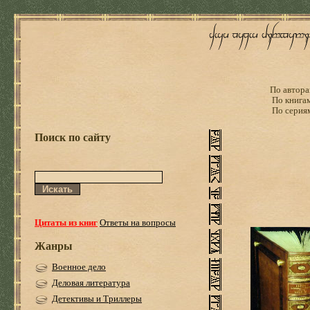
По автора
По книга
По серия
Поиск по сайту
Цитаты из книг
Ответы на вопросы
Жанры
Военное дело
Деловая литература
Детективы и Триллеры