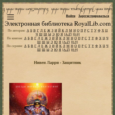
Войти
Зарегистрироваться
Электронная библиотека RoyalLib.com
По авторам:
А
Б
В
Г
Д
Е
Ж
З
И
Й
К
Л
М
Н
О
П
Р
С
Т
У
Ф
Х
Ц
Ч
Ш
Щ
Ы
Э
Ю
Я
[A-Z]
[0-9]
По книгам:
А
Б
В
Г
Д
Е
Ж
З
И
Й
К
Л
М
Н
О
П
Р
С
Т
У
Ф
Х
Ц
Ч
Ш
Щ
Ы
Э
Ю
Я
[A-Z]
[0-9]
По сериям:
А
Б
В
Г
Д
Е
Ж
З
И
Й
К
Л
М
Н
О
П
Р
С
Т
У
Ф
Х
Ц
Ч
Ш
Щ
Ы
Э
Ю
Я
[A-Z]
[0-9]
Нивен Ларри - Защитник