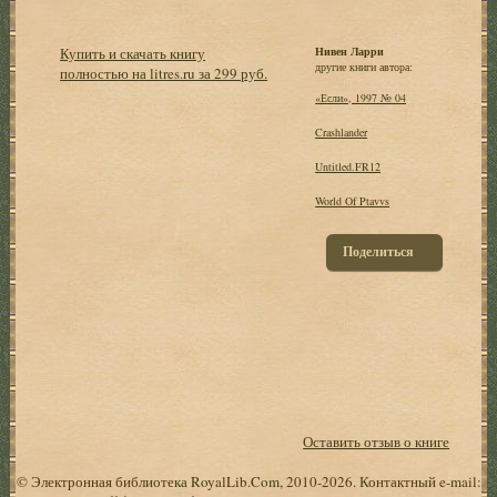
Купить и скачать книгу
Нивен Ларри
другие книги автора:
полностью на litres.ru за 299 руб.
«Если», 1997 № 04
Crashlander
Untitled.FR12
World Of Ptavvs
Поделиться
Оставить отзыв о книге
© Электронная библиотека RoyalLib.Com, 2010-2026. Контактный e-mail: