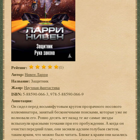
Рейтинг:
(1)
Автор:
Нивен Ларри
Название:
Защитник
Жанр:
Научная фантастика
ISBN:
5-88590-066-3, 978-5-88590-066-9
Аннотация:
Он сидел перед восьмифутовым кругом прозрачного носового
иллюминатора, занятый бесконечными поисками, которые уже не
волновали его. Ровно десять лет назад те же самые звезды
вспыхнули красными точками при его пробуждении. А когда он
очистил передний план, они засияли адским голубым светом,
таким ярким, что можно было читать. Ближе к краям они казались
совсем одинаковыми. Только звездами, белыми точками,