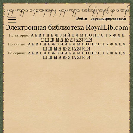
Войти
Зарегистрироваться
Электронная библиотека RoyalLib.com
По авторам:
А
Б
В
Г
Д
Е
Ж
З
И
Й
К
Л
М
Н
О
П
Р
С
Т
У
Ф
Х
Ц
Ч
Ш
Щ
Ы
Э
Ю
Я
[A-Z]
[0-9]
По книгам:
А
Б
В
Г
Д
Е
Ж
З
И
Й
К
Л
М
Н
О
П
Р
С
Т
У
Ф
Х
Ц
Ч
Ш
Щ
Ы
Э
Ю
Я
[A-Z]
[0-9]
По сериям:
А
Б
В
Г
Д
Е
Ж
З
И
Й
К
Л
М
Н
О
П
Р
С
Т
У
Ф
Х
Ц
Ч
Ш
Щ
Ы
Э
Ю
Я
[A-Z]
[0-9]