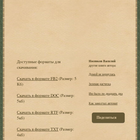
Доступные форматы для
Носенков Василий
другие книги автора:
скачивания:
Домой не вернулась
Скачать в формате FB2
(Размер: 5
Кб)
Зеленая расческа
Им было по двадцать два
Скачать в формате DOC
(Размер:
5кб)
Как замолчал автомат
Скачать в формате RTF
(Размер:
Поделиться
5кб)
Скачать в формате TXT
(Размер:
4кб)