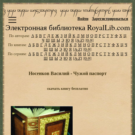
Войти
Зарегистрироваться
Электронная библиотека RoyalLib.com
По авторам:
А
Б
В
Г
Д
Е
Ж
З
И
Й
К
Л
М
Н
О
П
Р
С
Т
У
Ф
Х
Ц
Ч
Ш
Щ
Ы
Э
Ю
Я
[A-Z]
[0-9]
По книгам:
А
Б
В
Г
Д
Е
Ж
З
И
Й
К
Л
М
Н
О
П
Р
С
Т
У
Ф
Х
Ц
Ч
Ш
Щ
Ы
Э
Ю
Я
[A-Z]
[0-9]
По сериям:
А
Б
В
Г
Д
Е
Ж
З
И
Й
К
Л
М
Н
О
П
Р
С
Т
У
Ф
Х
Ц
Ч
Ш
Щ
Ы
Э
Ю
Я
[A-Z]
[0-9]
Носенков Василий - Чужой паспорт
скачать книгу бесплатно