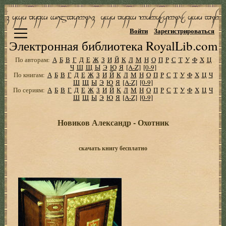
Войти
Зарегистрироваться
Электронная библиотека RoyalLib.com
По авторам:
А
Б
В
Г
Д
Е
Ж
З
И
Й
К
Л
М
Н
О
П
Р
С
Т
У
Ф
Х
Ц
Ч
Ш
Щ
Ы
Э
Ю
Я
[A-Z]
[0-9]
По книгам:
А
Б
В
Г
Д
Е
Ж
З
И
Й
К
Л
М
Н
О
П
Р
С
Т
У
Ф
Х
Ц
Ч
Ш
Щ
Ы
Э
Ю
Я
[A-Z]
[0-9]
По сериям:
А
Б
В
Г
Д
Е
Ж
З
И
Й
К
Л
М
Н
О
П
Р
С
Т
У
Ф
Х
Ц
Ч
Ш
Щ
Ы
Э
Ю
Я
[A-Z]
[0-9]
Новиков Александр - Охотник
скачать книгу бесплатно