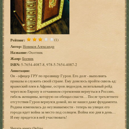
Рейтинг:
(1)
Автор:
Новиков Александр
Название:
Охотник
Жанр:
Боевик
ISBN:
5-7654-4087-8, 978-5-7654-4087-2
Аннотация:
Он - офицер ГРУ по прозвищу Гурон. Его долг - выполнять
приказы и служить своей стране. Ему довелось пройти сквозь ад:
вражеский плен в Африке, остров людоедов, нелегальный рейд
через всю Европу в отчаянном стремлении вернуться в Россию,
гибель женщины, которую он обещал спасти… После трехлетнего
отсутствия Гурон вернулся домой, но не нашел даже фундамента.
Родина изменилась до неузнаваемости - теперь на улицах его
города идет война за место под солнцем. Война изо дня в день…
И ему придется в ней участвовать!
Читать книгу Online