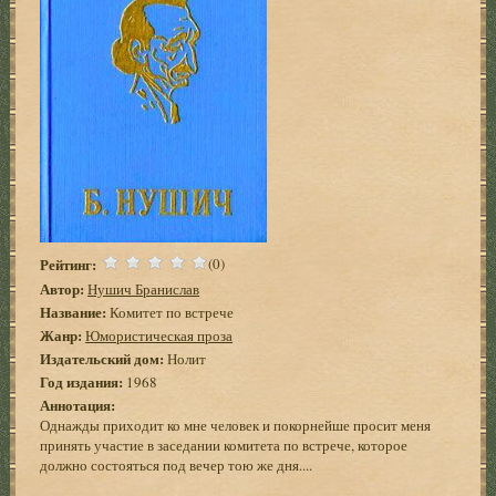
Рейтинг:
(0)
Автор:
Нушич Бранислав
Название:
Комитет по встрече
Жанр:
Юмористическая проза
Издательский дом:
Нолит
Год издания:
1968
Аннотация:
Однажды приходит ко мне человек и покорнейше просит меня
принять участие в заседании комитета по встрече, которое
должно состояться под вечер тою же дня....