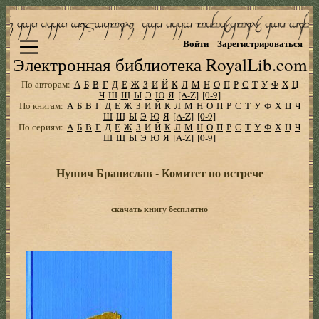
Войти
Зарегистрироваться
Электронная библиотека RoyalLib.com
По авторам:
А
Б
В
Г
Д
Е
Ж
З
И
Й
К
Л
М
Н
О
П
Р
С
Т
У
Ф
Х
Ц
Ч
Ш
Щ
Ы
Э
Ю
Я
[A-Z]
[0-9]
По книгам:
А
Б
В
Г
Д
Е
Ж
З
И
Й
К
Л
М
Н
О
П
Р
С
Т
У
Ф
Х
Ц
Ч
Ш
Щ
Ы
Э
Ю
Я
[A-Z]
[0-9]
По сериям:
А
Б
В
Г
Д
Е
Ж
З
И
Й
К
Л
М
Н
О
П
Р
С
Т
У
Ф
Х
Ц
Ч
Ш
Щ
Ы
Э
Ю
Я
[A-Z]
[0-9]
Нушич Бранислав - Комитет по встрече
скачать книгу бесплатно