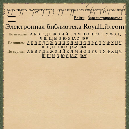
Войти
Зарегистрироваться
Электронная библиотека RoyalLib.com
По авторам:
А
Б
В
Г
Д
Е
Ж
З
И
Й
К
Л
М
Н
О
П
Р
С
Т
У
Ф
Х
Ц
Ч
Ш
Щ
Ы
Э
Ю
Я
[A-Z]
[0-9]
По книгам:
А
Б
В
Г
Д
Е
Ж
З
И
Й
К
Л
М
Н
О
П
Р
С
Т
У
Ф
Х
Ц
Ч
Ш
Щ
Ы
Э
Ю
Я
[A-Z]
[0-9]
По сериям:
А
Б
В
Г
Д
Е
Ж
З
И
Й
К
Л
М
Н
О
П
Р
С
Т
У
Ф
Х
Ц
Ч
Ш
Щ
Ы
Э
Ю
Я
[A-Z]
[0-9]