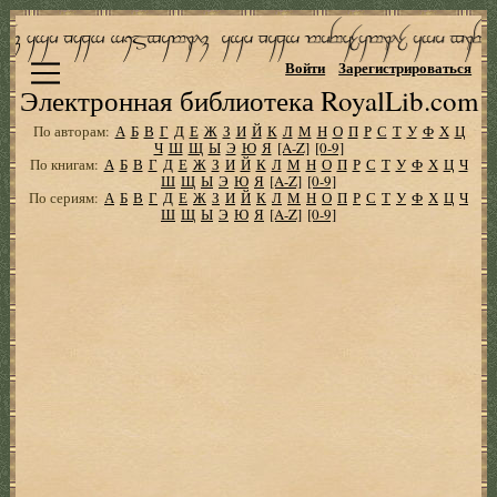
Войти
Зарегистрироваться
Электронная библиотека RoyalLib.com
По авторам:
А
Б
В
Г
Д
Е
Ж
З
И
Й
К
Л
М
Н
О
П
Р
С
Т
У
Ф
Х
Ц
Ч
Ш
Щ
Ы
Э
Ю
Я
[A-Z]
[0-9]
По книгам:
А
Б
В
Г
Д
Е
Ж
З
И
Й
К
Л
М
Н
О
П
Р
С
Т
У
Ф
Х
Ц
Ч
Ш
Щ
Ы
Э
Ю
Я
[A-Z]
[0-9]
По сериям:
А
Б
В
Г
Д
Е
Ж
З
И
Й
К
Л
М
Н
О
П
Р
С
Т
У
Ф
Х
Ц
Ч
Ш
Щ
Ы
Э
Ю
Я
[A-Z]
[0-9]