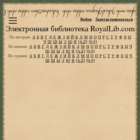
Войти
Зарегистрироваться
Электронная библиотека RoyalLib.com
По авторам:
А
Б
В
Г
Д
Е
Ж
З
И
Й
К
Л
М
Н
О
П
Р
С
Т
У
Ф
Х
Ц
Ч
Ш
Щ
Ы
Э
Ю
Я
[A-Z]
[0-9]
По книгам:
А
Б
В
Г
Д
Е
Ж
З
И
Й
К
Л
М
Н
О
П
Р
С
Т
У
Ф
Х
Ц
Ч
Ш
Щ
Ы
Э
Ю
Я
[A-Z]
[0-9]
По сериям:
А
Б
В
Г
Д
Е
Ж
З
И
Й
К
Л
М
Н
О
П
Р
С
Т
У
Ф
Х
Ц
Ч
Ш
Щ
Ы
Э
Ю
Я
[A-Z]
[0-9]