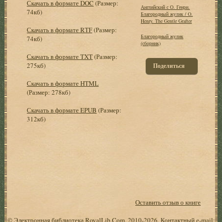
Скачать в формате DOC
(Размер:
Английский с О. Генри.
74кб)
Благородный жулик / O.
Henry. The Gentle Grafter
Скачать в формате RTF
(Размер:
Благородный жулик
74кб)
(сборник)
Скачать в формате TXT
(Размер:
275кб)
Поделиться
Скачать в формате HTML
(Размер: 278кб)
Скачать в формате EPUB
(Размер:
312кб)
Оставить отзыв о книге
© Электронная библиотека RoyalLib.Com, 2010-2026. Контактный e-mail: