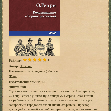
Рейтинг:
(1)
Автор:
О. Генри
Название:
Коловращение (сборник)
Жанр:
Издательский дом:
ФТМ
Аннотация:
Один из самых известных юмористов в мировой литературе,
О. Генри создал уникальную панораму американской жизни
на рубеже XIX–XX веков, в гротескных ситуациях передал
контрасты и парадоксы своей эпохи, открывшей простор
для людей с деловой хваткой, которых игра случая то возносит