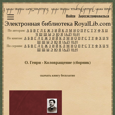
Войти
Зарегистрироваться
Электронная библиотека RoyalLib.com
По авторам:
А
Б
В
Г
Д
Е
Ж
З
И
Й
К
Л
М
Н
О
П
Р
С
Т
У
Ф
Х
Ц
Ч
Ш
Щ
Ы
Э
Ю
Я
[A-Z]
[0-9]
По книгам:
А
Б
В
Г
Д
Е
Ж
З
И
Й
К
Л
М
Н
О
П
Р
С
Т
У
Ф
Х
Ц
Ч
Ш
Щ
Ы
Э
Ю
Я
[A-Z]
[0-9]
По сериям:
А
Б
В
Г
Д
Е
Ж
З
И
Й
К
Л
М
Н
О
П
Р
С
Т
У
Ф
Х
Ц
Ч
Ш
Щ
Ы
Э
Ю
Я
[A-Z]
[0-9]
О. Генри - Коловращение (сборник)
скачать книгу бесплатно