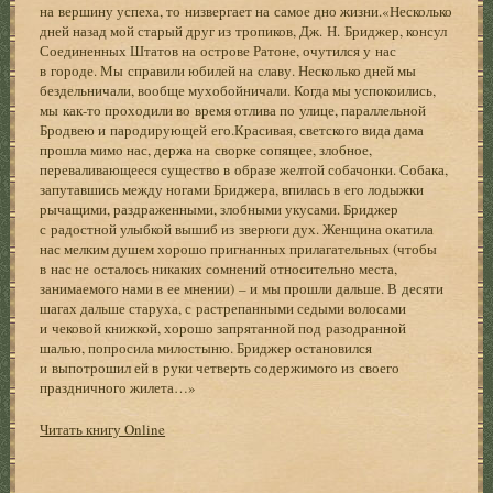
на вершину успеха, то низвергает на самое дно жизни.«Несколько
дней назад мой старый друг из тропиков, Дж. Н. Бриджер, консул
Соединенных Штатов на острове Ратоне, очутился у нас
в городе. Мы справили юбилей на славу. Несколько дней мы
бездельничали, вообще мухобойничали. Когда мы успокоились,
мы как-то проходили во время отлива по улице, параллельной
Бродвею и пародирующей его.Красивая, светского вида дама
прошла мимо нас, держа на сворке сопящее, злобное,
переваливающееся существо в образе желтой собачонки. Собака,
запутавшись между ногами Бриджера, впилась в его лодыжки
рычащими, раздраженными, злобными укусами. Бриджер
с радостной улыбкой вышиб из зверюги дух. Женщина окатила
нас мелким душем хорошо пригнанных прилагательных (чтобы
в нас не осталось никаких сомнений относительно места,
занимаемого нами в ее мнении) – и мы прошли дальше. В десяти
шагах дальше старуха, с растрепанными седыми волосами
и чековой книжкой, хорошо запрятанной под разодранной
шалью, попросила милостыню. Бриджер остановился
и выпотрошил ей в руки четверть содержимого из своего
праздничного жилета…»
Читать книгу Online