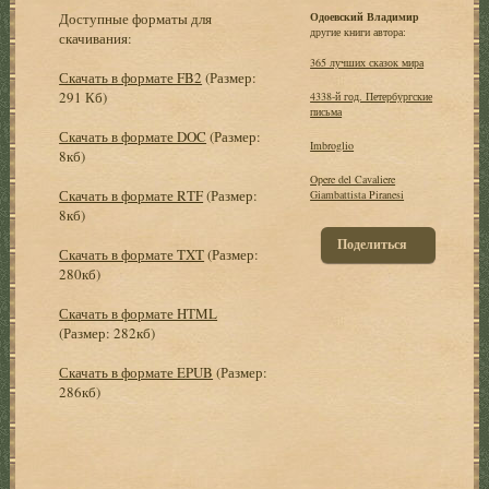
Доступные форматы для
Одоевский Владимир
другие книги автора:
скачивания:
365 лучших сказок мира
Скачать в формате FB2
(Размер:
291 Кб)
4338-й год. Петербургские
письма
Скачать в формате DOC
(Размер:
Imbroglio
8кб)
Opere del Cavaliere
Скачать в формате RTF
(Размер:
Giambattista Piranesi
8кб)
Поделиться
Скачать в формате TXT
(Размер:
280кб)
Скачать в формате HTML
(Размер: 282кб)
Скачать в формате EPUB
(Размер:
286кб)