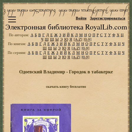
Войти
Зарегистрироваться
Электронная библиотека RoyalLib.com
По авторам:
А
Б
В
Г
Д
Е
Ж
З
И
Й
К
Л
М
Н
О
П
Р
С
Т
У
Ф
Х
Ц
Ч
Ш
Щ
Ы
Э
Ю
Я
[A-Z]
[0-9]
По книгам:
А
Б
В
Г
Д
Е
Ж
З
И
Й
К
Л
М
Н
О
П
Р
С
Т
У
Ф
Х
Ц
Ч
Ш
Щ
Ы
Э
Ю
Я
[A-Z]
[0-9]
По сериям:
А
Б
В
Г
Д
Е
Ж
З
И
Й
К
Л
М
Н
О
П
Р
С
Т
У
Ф
Х
Ц
Ч
Ш
Щ
Ы
Э
Ю
Я
[A-Z]
[0-9]
Одоевский Владимир - Городок в табакерке
скачать книгу бесплатно