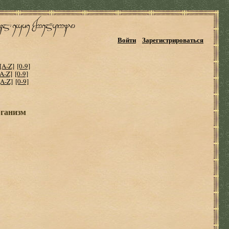
Войти
Зарегистрироваться
[A-Z]
[0-9]
[A-Z]
[0-9]
[A-Z]
[0-9]
рганизм