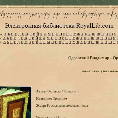
Электронная библиотека RoyalLib.com
м:
А
Б
В
Г
Д
Е
Ж
З
И
Й
К
Л
М
Н
О
П
Р
С
Т
У
Ф
Х
Ц
Ч
Ш
Щ
Ы
Э
Ю
Я
м:
А
Б
В
Г
Д
Е
Ж
З
И
Й
К
Л
М
Н
О
П
Р
С
Т
У
Ф
Х
Ц
Ч
Ш
Щ
Ы
Э
Ю
Я
м:
А
Б
В
Г
Д
Е
Ж
З
И
Й
К
Л
М
Н
О
П
Р
С
Т
У
Ф
Х
Ц
Ч
Ш
Щ
Ы
Э
Ю
Я
Одоевский Владимир - О
скачать книгу бесплатно
Автор:
Одоевский Владимир
Название:
Организм
Жанр:
Русская классическая проза
Читать книгу Online