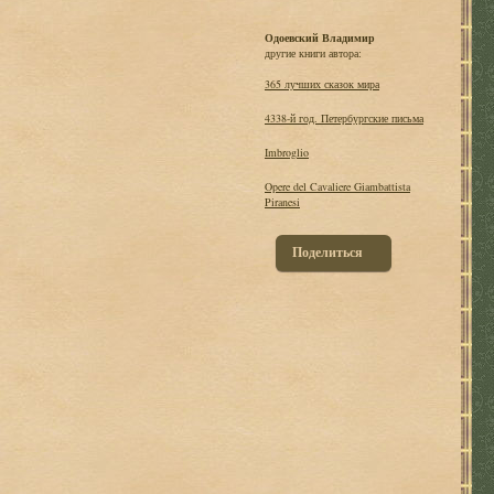
Одоевский Владимир
другие книги автора:
365 лучших сказок мира
4338-й год. Петербургские письма
Imbroglio
Opere del Cavaliere Giambattista
Piranesi
Поделиться