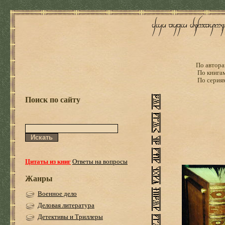
По автора
По книга
По серия
Поиск по сайту
Цитаты из книг
Ответы на вопросы
Жанры
Военное дело
Деловая литература
Детективы и Триллеры