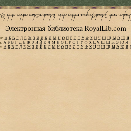
Электронная библиотека RoyalLib.com
м:
А
Б
В
Г
Д
Е
Ж
З
И
Й
К
Л
М
Н
О
П
Р
С
Т
У
Ф
Х
Ц
Ч
Ш
Щ
Ы
Э
Ю
Я
м:
А
Б
В
Г
Д
Е
Ж
З
И
Й
К
Л
М
Н
О
П
Р
С
Т
У
Ф
Х
Ц
Ч
Ш
Щ
Ы
Э
Ю
Я
м:
А
Б
В
Г
Д
Е
Ж
З
И
Й
К
Л
М
Н
О
П
Р
С
Т
У
Ф
Х
Ц
Ч
Ш
Щ
Ы
Э
Ю
Я