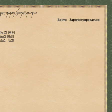
Войти
Зарегистрироваться
[A-Z]
[0-9]
[A-Z]
[0-9]
[A-Z]
[0-9]