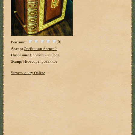
Рейтинг:
(0)
Автор:
Олейников Алексей
Название:
Прометей и Орел
Жанр:
Неотсортированное
Читать книгу Online