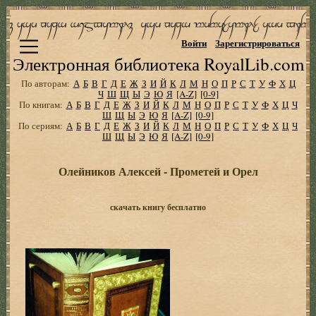
Войти
Зарегистрироваться
Электронная библиотека RoyalLib.com
По авторам:
А
Б
В
Г
Д
Е
Ж
З
И
Й
К
Л
М
Н
О
П
Р
С
Т
У
Ф
Х
Ц
Ч
Ш
Щ
Ы
Э
Ю
Я
[A-Z]
[0-9]
По книгам:
А
Б
В
Г
Д
Е
Ж
З
И
Й
К
Л
М
Н
О
П
Р
С
Т
У
Ф
Х
Ц
Ч
Ш
Щ
Ы
Э
Ю
Я
[A-Z]
[0-9]
По сериям:
А
Б
В
Г
Д
Е
Ж
З
И
Й
К
Л
М
Н
О
П
Р
С
Т
У
Ф
Х
Ц
Ч
Ш
Щ
Ы
Э
Ю
Я
[A-Z]
[0-9]
Олейников Алексей - Прометей и Орел
скачать книгу бесплатно