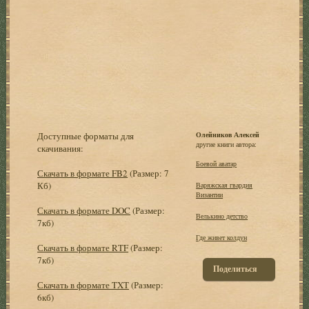
Доступные форматы для
Олейников Алексей
другие книги автора:
скачивания:
Боевой аватар
Скачать в формате FB2
(Размер: 7
Кб)
Варяжская гвардия
Византии
Скачать в формате DOC
(Размер:
Велькино детство
7кб)
Где живет колдун
Скачать в формате RTF
(Размер:
7кб)
Поделиться
Скачать в формате TXT
(Размер:
6кб)