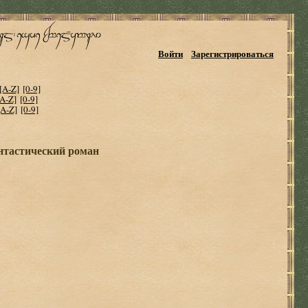
Войти
Зарегистрироваться
[A-Z]
[0-9]
[A-Z]
[0-9]
[A-Z]
[0-9]
нтастический роман