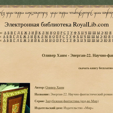
Электронная библиотека RoyalLib.com
м:
А
Б
В
Г
Д
Е
Ж
З
И
Й
К
Л
М
Н
О
П
Р
С
Т
У
Ф
Х
Ц
Ч
Ш
Щ
Ы
Э
Ю
Я
м:
А
Б
В
Г
Д
Е
Ж
З
И
Й
К
Л
М
Н
О
П
Р
С
Т
У
Ф
Х
Ц
Ч
Ш
Щ
Ы
Э
Ю
Я
м:
А
Б
В
Г
Д
Е
Ж
З
И
Й
К
Л
М
Н
О
П
Р
С
Т
У
Ф
Х
Ц
Ч
Ш
Щ
Ы
Э
Ю
Я
Оливер Хаим - Энерган-22. Научно-фа
скачать книгу бесплатно
Автор:
Оливер Хаим
Название:
Энерган-22. Научно-фантастический роман
Серия:
Зарубежная фантастика (изд-во Мир)
Издательский дом:
Издательство «Мир»