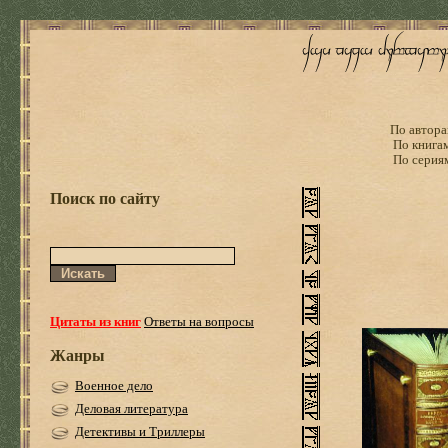
По автора
По книга
По серия
Поиск по сайту
Цитаты из книг
Ответы на вопросы
Жанры
Военное дело
Деловая литература
Детективы и Триллеры