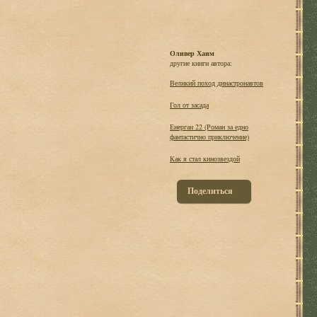
Оливер Хаим
другие книги автора:
Великий поход династронавтов
Гол от засада
Енерган 22 (Роман за едно
фантастично приключение)
Как я стал кинозвездой
Поделиться