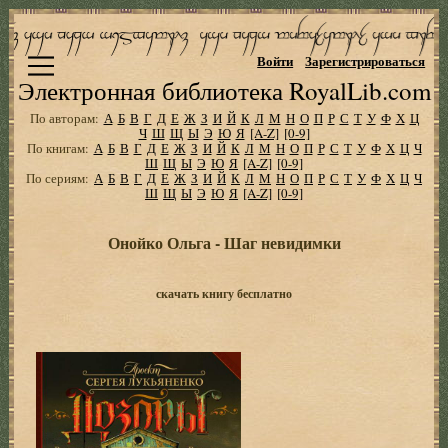
Войти
Зарегистрироваться
Электронная библиотека RoyalLib.com
По авторам:
А
Б
В
Г
Д
Е
Ж
З
И
Й
К
Л
М
Н
О
П
Р
С
Т
У
Ф
Х
Ц
Ч
Ш
Щ
Ы
Э
Ю
Я
[A-Z]
[0-9]
По книгам:
А
Б
В
Г
Д
Е
Ж
З
И
Й
К
Л
М
Н
О
П
Р
С
Т
У
Ф
Х
Ц
Ч
Ш
Щ
Ы
Э
Ю
Я
[A-Z]
[0-9]
По сериям:
А
Б
В
Г
Д
Е
Ж
З
И
Й
К
Л
М
Н
О
П
Р
С
Т
У
Ф
Х
Ц
Ч
Ш
Щ
Ы
Э
Ю
Я
[A-Z]
[0-9]
Онойко Ольга - Шаг невидимки
скачать книгу бесплатно