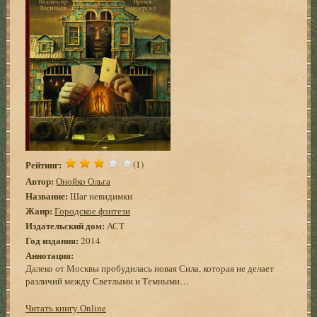
Рейтинг:
(1)
Автор:
Онойко Ольга
Название:
Шаг невидимки
Жанр:
Городское фэнтези
Издательский дом:
АСТ
Год издания:
2014
Аннотация:
Далеко от Москвы пробудилась новая Сила, которая не делает
различий между Светлыми и Темными…
Читать книгу Online