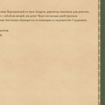
онии Хорошевской ее муж Андреи, директор пансиона для девочек,
л с собой ни вещей, ни денег Через несколько дней пропала
янии Аполония обращается за помощью к следователю Сердюкову.
дателя.
ги
.