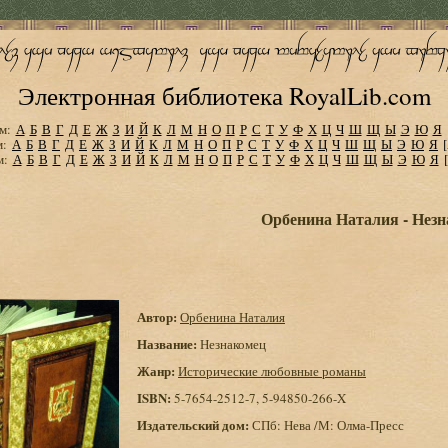
Электронная библиотека RoyalLib.com
м:
А
Б
В
Г
Д
Е
Ж
З
И
Й
К
Л
М
Н
О
П
Р
С
Т
У
Ф
Х
Ц
Ч
Ш
Щ
Ы
Э
Ю
Я
м:
А
Б
В
Г
Д
Е
Ж
З
И
Й
К
Л
М
Н
О
П
Р
С
Т
У
Ф
Х
Ц
Ч
Ш
Щ
Ы
Э
Ю
Я
м:
А
Б
В
Г
Д
Е
Ж
З
И
Й
К
Л
М
Н
О
П
Р
С
Т
У
Ф
Х
Ц
Ч
Ш
Щ
Ы
Э
Ю
Я
Орбенина Наталия - Нез
Автор:
Орбенина Наталия
Название:
Незнакомец
Жанр:
Исторические любовные романы
ISBN:
5-7654-2512-7, 5-94850-266-X
Издательский дом:
СПб: Нева /М: Олма-Пресс