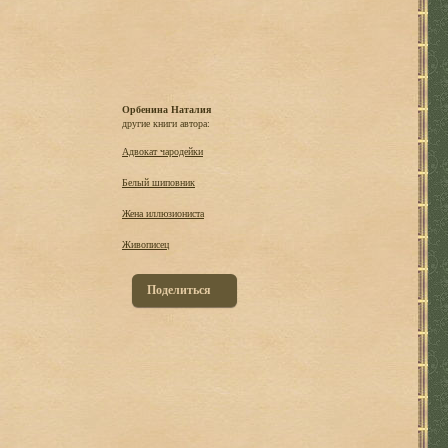
Орбенина Наталия
другие книги автора:
Адвокат чародейки
Белый шиповник
Жена иллюзиониста
Живописец
Поделиться