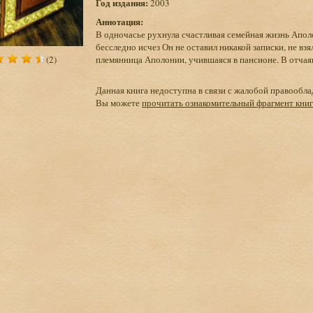
Год издания:
2003
Аннотация:
В одночасье рухнула счастливая семейная жизнь Апол
бесследно исчез Он не оставил никакой записки, не взя
(2)
племянница Аполонии, учившаяся в пансионе. В отча
Данная книга недоступна в связи с жалобой правообла
Вы можете
прочитать ознакомительный фрагмент кни