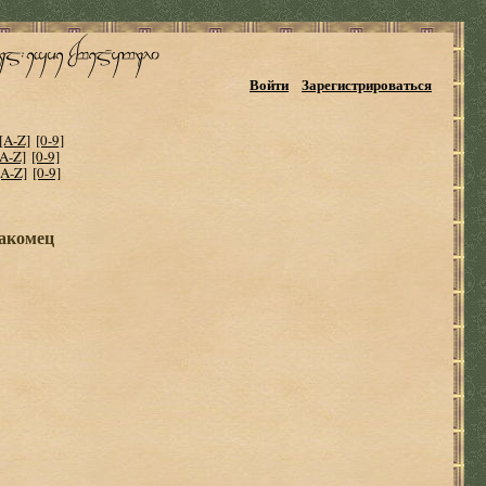
Войти
Зарегистрироваться
[A-Z]
[0-9]
[A-Z]
[0-9]
[A-Z]
[0-9]
накомец