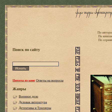
По автора
По книга
По серия
Поиск по сайту
Цитаты из книг
Ответы на вопросы
Жанры
Военное дело
Деловая литература
Детективы и Триллеры