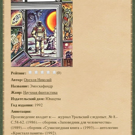
Рейтинг:
(0)
Автор:
Орехов Николай
Название:
Эмоскафандр
Жанр:
Научная фантастика
Издательский дом:
Юнацтва
Год издания:
1992
Аннотация:
Произведение входит в:— журнал Уральский следопыт, № 8.-
С.58-62. (1986).— сборник «Заповедник для человечества»
(1989).— сборник «Сумасшедшая книга » (1993).— антологию
«Кристалл памяти» (1992).