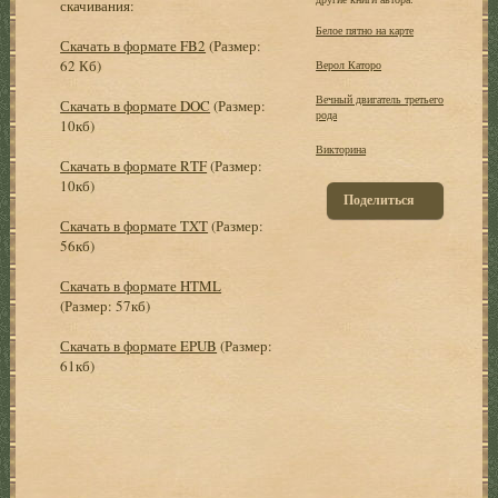
скачивания:
Белое пятно на карте
Скачать в формате FB2
(Размер:
62 Кб)
Верол Каторо
Вечный двигатель третьего
Скачать в формате DOC
(Размер:
рода
10кб)
Викторина
Скачать в формате RTF
(Размер:
10кб)
Поделиться
Скачать в формате TXT
(Размер:
56кб)
Скачать в формате HTML
(Размер: 57кб)
Скачать в формате EPUB
(Размер:
61кб)