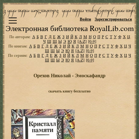
Войти
Зарегистрироваться
Электронная библиотека RoyalLib.com
По авторам:
А
Б
В
Г
Д
Е
Ж
З
И
Й
К
Л
М
Н
О
П
Р
С
Т
У
Ф
Х
Ц
Ч
Ш
Щ
Ы
Э
Ю
Я
[A-Z]
[0-9]
По книгам:
А
Б
В
Г
Д
Е
Ж
З
И
Й
К
Л
М
Н
О
П
Р
С
Т
У
Ф
Х
Ц
Ч
Ш
Щ
Ы
Э
Ю
Я
[A-Z]
[0-9]
По сериям:
А
Б
В
Г
Д
Е
Ж
З
И
Й
К
Л
М
Н
О
П
Р
С
Т
У
Ф
Х
Ц
Ч
Ш
Щ
Ы
Э
Ю
Я
[A-Z]
[0-9]
Орехов Николай - Эмоскафандр
скачать книгу бесплатно