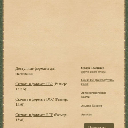
Доступные форматы для
Орлов Владимир
другие книги автора:
скачивания:
Genius loci (на белорусском
Скачать в формате FB2
(Размер:
языке)
15 Кб)
Автобиографические
заметки
Скачать в формате DOC
(Размер:
15кб)
Альтист Данилов
Скачать в формате RTF
(Размер:
Аптекарь
15кб)
Поделиться