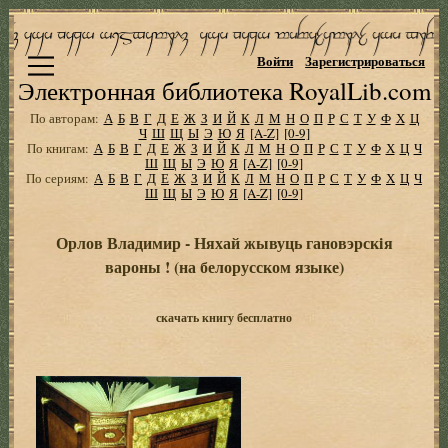
Войти
Зарегистрироваться
Электронная библиотека RoyalLib.com
По авторам:
А
Б
В
Г
Д
Е
Ж
З
И
Й
К
Л
М
Н
О
П
Р
С
Т
У
Ф
Х
Ц
Ч
Ш
Щ
Ы
Э
Ю
Я
[A-Z]
[0-9]
По книгам:
А
Б
В
Г
Д
Е
Ж
З
И
Й
К
Л
М
Н
О
П
Р
С
Т
У
Ф
Х
Ц
Ч
Ш
Щ
Ы
Э
Ю
Я
[A-Z]
[0-9]
По сериям:
А
Б
В
Г
Д
Е
Ж
З
И
Й
К
Л
М
Н
О
П
Р
С
Т
У
Ф
Х
Ц
Ч
Ш
Щ
Ы
Э
Ю
Я
[A-Z]
[0-9]
Орлов Владимир - Няхай жывуць гановэрскiя
вароны ! (на белорусском языке)
скачать книгу бесплатно