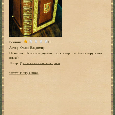
Рейтинг:
(1)
Автор:
Орлов Владимир
Название:
Няхай жывуць гановэрскiя вароны ! (на белорусском
языке)
Жанр:
Русская классическая проза
Читать книгу Online