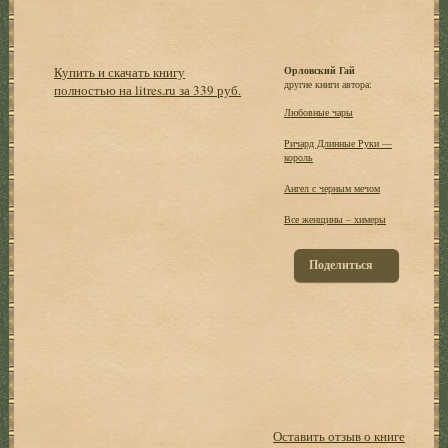
Купить и скачать книгу
Орловский Гай
другие книги автора:
полностью на litres.ru за 339 руб.
Любовные чары
Ричард Длинные Руки —
король
Ангел с черным мечом
Все женщины – химеры
Поделиться
Оставить отзыв о книге