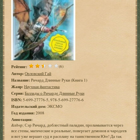
Рейтинг:
(6)
Автор:
Орловский Гай
Название:
Ричард Длинные Руки (Книга 1)
Жанр:
Научная фантастика
Серия:
Баллады о Ричарде Длинные Руки
ISBN:
5-699-27776-5, 978-5-699-27776-6
Издательский дом:
ЭКСМО
Год издания:
2008
Аннотация:
&nbsp; Сэр Ричард, доблестный паладин, проламывается через
все стены, магические и реальные, повергает демонов и чародеев
и вот уже вершит суд и расплаву на таинственном Юге! Да так