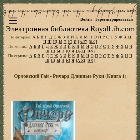
Войти
Зарегистрироваться
Электронная библиотека RoyalLib.com
По авторам:
А
Б
В
Г
Д
Е
Ж
З
И
Й
К
Л
М
Н
О
П
Р
С
Т
У
Ф
Х
Ц
Ч
Ш
Щ
Ы
Э
Ю
Я
[A-Z]
[0-9]
По книгам:
А
Б
В
Г
Д
Е
Ж
З
И
Й
К
Л
М
Н
О
П
Р
С
Т
У
Ф
Х
Ц
Ч
Ш
Щ
Ы
Э
Ю
Я
[A-Z]
[0-9]
По сериям:
А
Б
В
Г
Д
Е
Ж
З
И
Й
К
Л
М
Н
О
П
Р
С
Т
У
Ф
Х
Ц
Ч
Ш
Щ
Ы
Э
Ю
Я
[A-Z]
[0-9]
Орловский Гай - Ричард Длинные Руки (Книга 1)