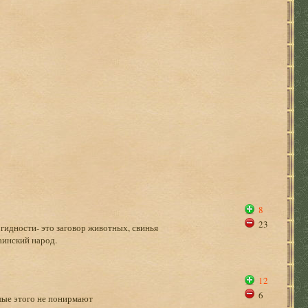
8
23
гидности- это заговор животных, свинья
аинский народ.
12
6
ылые этого не понирмают