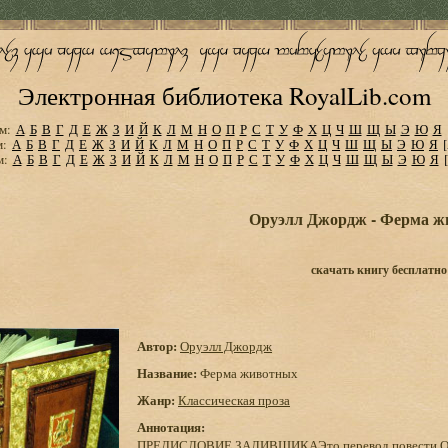
Электронная библиотека RoyalLib.com
м:
А
Б
В
Г
Д
Е
Ж
З
И
Й
К
Л
М
Н
О
П
Р
С
Т
У
Ф
Х
Ц
Ч
Ш
Щ
Ы
Э
Ю
Я
м:
А
Б
В
Г
Д
Е
Ж
З
И
Й
К
Л
М
Н
О
П
Р
С
Т
У
Ф
Х
Ц
Ч
Ш
Щ
Ы
Э
Ю
Я
м:
А
Б
В
Г
Д
Е
Ж
З
И
Й
К
Л
М
Н
О
П
Р
С
Т
У
Ф
Х
Ц
Ч
Ш
Щ
Ы
Э
Ю
Я
Оруэлл Джордж - Ферма 
скачать книгу бесплатно
Автор:
Оруэлл Джордж
Название:
Ферма животных
Жанр:
Классическая проза
Аннотация:
ПРЕДИСЛОВИЕ ЗАЛИВЩИКАЭто перевод повести Оруэлл