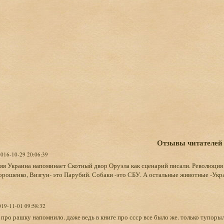
Отзывы читателей
2016-10-29 20:06:39
я Украина напоминает Скотный двор Оруэла как сценарий писали. Революция 
орошенко, Визгун- это Парубий. Собаки -это СБУ. А остальные животные -Укр
019-11-01 09:58:32
е про рашку напомнило. даже ведь в книге про ссср все было же. только тупор