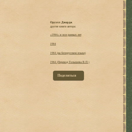
Оруэлл Джордж
другие книги автора:
«1984» и эссе разных лет
1984
1984 (на белорусском языке)
1984 (Перевод Голышева В.П.)
Поделиться