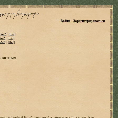
Войти
Зарегистрироваться
[A-Z]
[0-9]
[A-Z]
[0-9]
[A-Z]
[0-9]
животных
а “Animal Farm”, ходивший в самиздате в 70-х годах. Кто