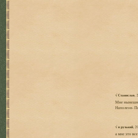
√
Станислав
, 
Мне нынешня
Наполеон- П
√
я рузький
, 2
а мне это вс