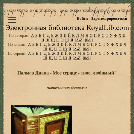
Войти
Зарегистрироваться
Электронная библиотека RoyalLib.com
По авторам:
А
Б
В
Г
Д
Е
Ж
З
И
Й
К
Л
М
Н
О
П
Р
С
Т
У
Ф
Х
Ц
Ч
Ш
Щ
Ы
Э
Ю
Я
[A-Z]
[0-9]
По книгам:
А
Б
В
Г
Д
Е
Ж
З
И
Й
К
Л
М
Н
О
П
Р
С
Т
У
Ф
Х
Ц
Ч
Ш
Щ
Ы
Э
Ю
Я
[A-Z]
[0-9]
По сериям:
А
Б
В
Г
Д
Е
Ж
З
И
Й
К
Л
М
Н
О
П
Р
С
Т
У
Ф
Х
Ц
Ч
Ш
Щ
Ы
Э
Ю
Я
[A-Z]
[0-9]
Палмер Диана - Мое сердце - твое, любимый !
скачать книгу бесплатно