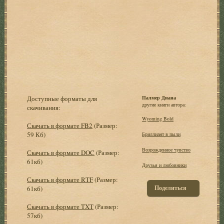
Доступные форматы для
Палмер Диана
другие книги автора:
скачивания:
Wyoming Bold
Скачать в формате FB2
(Размер:
59 Кб)
Бриллиант в пыли
Возрожденное чувство
Скачать в формате DOC
(Размер:
61кб)
Друзья и любовники
Скачать в формате RTF
(Размер:
Поделиться
61кб)
Скачать в формате TXT
(Размер:
57кб)