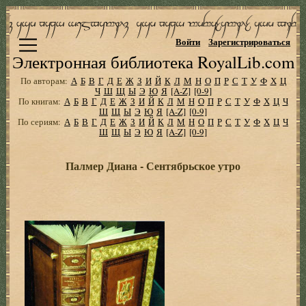
Войти
Зарегистрироваться
Электронная библиотека RoyalLib.com
По авторам:
А
Б
В
Г
Д
Е
Ж
З
И
Й
К
Л
М
Н
О
П
Р
С
Т
У
Ф
Х
Ц
Ч
Ш
Щ
Ы
Э
Ю
Я
[A-Z]
[0-9]
По книгам:
А
Б
В
Г
Д
Е
Ж
З
И
Й
К
Л
М
Н
О
П
Р
С
Т
У
Ф
Х
Ц
Ч
Ш
Щ
Ы
Э
Ю
Я
[A-Z]
[0-9]
По сериям:
А
Б
В
Г
Д
Е
Ж
З
И
Й
К
Л
М
Н
О
П
Р
С
Т
У
Ф
Х
Ц
Ч
Ш
Щ
Ы
Э
Ю
Я
[A-Z]
[0-9]
Палмер Диана - Сентябрьское утро