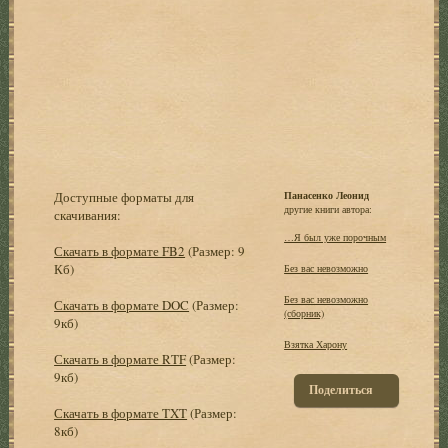
Доступные форматы для
Панасенко Леонид
другие книги автора:
скачивания:
…Я был уже порочным
Скачать в формате FB2
(Размер: 9
Кб)
Без вас невозможно
Без вас невозможно
Скачать в формате DOC
(Размер:
(сборник)
9кб)
Взятка Харону
Скачать в формате RTF
(Размер:
9кб)
Поделиться
Скачать в формате TXT
(Размер:
8кб)