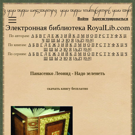
Войти
Зарегистрироваться
Электронная библиотека RoyalLib.com
По авторам:
А
Б
В
Г
Д
Е
Ж
З
И
Й
К
Л
М
Н
О
П
Р
С
Т
У
Ф
Х
Ц
Ч
Ш
Щ
Ы
Э
Ю
Я
[A-Z]
[0-9]
По книгам:
А
Б
В
Г
Д
Е
Ж
З
И
Й
К
Л
М
Н
О
П
Р
С
Т
У
Ф
Х
Ц
Ч
Ш
Щ
Ы
Э
Ю
Я
[A-Z]
[0-9]
По сериям:
А
Б
В
Г
Д
Е
Ж
З
И
Й
К
Л
М
Н
О
П
Р
С
Т
У
Ф
Х
Ц
Ч
Ш
Щ
Ы
Э
Ю
Я
[A-Z]
[0-9]
Панасенко Леонид - Надо зеленеть
скачать книгу бесплатно