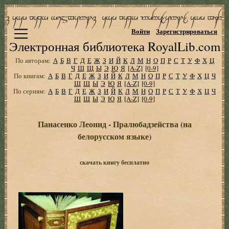
Войти
Зарегистрироваться
Электронная библиотека RoyalLib.com
По авторам:
А
Б
В
Г
Д
Е
Ж
З
И
Й
К
Л
М
Н
О
П
Р
С
Т
У
Ф
Х
Ц
Ч
Ш
Щ
Ы
Э
Ю
Я
[A-Z]
[0-9]
По книгам:
А
Б
В
Г
Д
Е
Ж
З
И
Й
К
Л
М
Н
О
П
Р
С
Т
У
Ф
Х
Ц
Ч
Ш
Щ
Ы
Э
Ю
Я
[A-Z]
[0-9]
По сериям:
А
Б
В
Г
Д
Е
Ж
З
И
Й
К
Л
М
Н
О
П
Р
С
Т
У
Ф
Х
Ц
Ч
Ш
Щ
Ы
Э
Ю
Я
[A-Z]
[0-9]
Панасенко Леонид - Пралюбадзейства (на
белорусском языке)
скачать книгу бесплатно