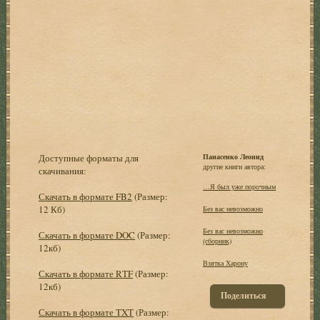
Доступные форматы для
Панасенко Леонид
другие книги автора:
скачивания:
…Я был уже порочным
Скачать в формате FB2
(Размер:
12 Кб)
Без вас невозможно
Без вас невозможно
Скачать в формате DOC
(Размер:
(сборник)
12кб)
Взятка Харону
Скачать в формате RTF
(Размер:
12кб)
Поделиться
Скачать в формате TXT
(Размер: