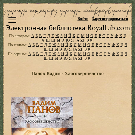
Войти
Зарегистрироваться
Электронная библиотека RoyalLib.com
По авторам:
А
Б
В
Г
Д
Е
Ж
З
И
Й
К
Л
М
Н
О
П
Р
С
Т
У
Ф
Х
Ц
Ч
Ш
Щ
Ы
Э
Ю
Я
[A-Z]
[0-9]
По книгам:
А
Б
В
Г
Д
Е
Ж
З
И
Й
К
Л
М
Н
О
П
Р
С
Т
У
Ф
Х
Ц
Ч
Ш
Щ
Ы
Э
Ю
Я
[A-Z]
[0-9]
По сериям:
А
Б
В
Г
Д
Е
Ж
З
И
Й
К
Л
М
Н
О
П
Р
С
Т
У
Ф
Х
Ц
Ч
Ш
Щ
Ы
Э
Ю
Я
[A-Z]
[0-9]
Панов Вадим - Хаосовершенство