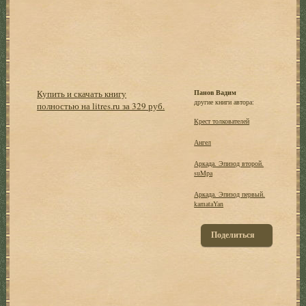
Купить и скачать книгу
Панов Вадим
другие книги автора:
полностью на litres.ru за 329 руб.
Крест толкователей
Ангел
Аркада. Эпизод второй.
suMpa
Аркада. Эпизод первый.
kamataYan
Поделиться