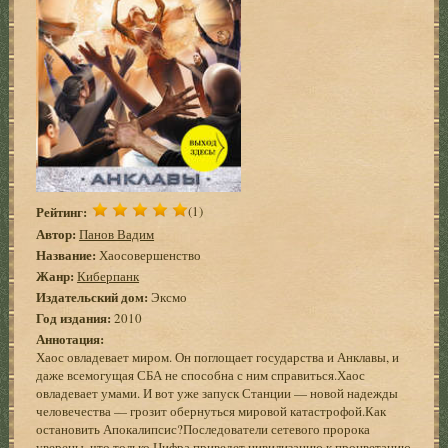
Рейтинг:
(1)
Автор:
Панов Вадим
Название:
Хаосовершенство
Жанр:
Киберпанк
Издательский дом:
Эксмо
Год издания:
2010
Аннотация:
Хаос овладевает миром. Он поглощает государства и Анклавы, и
даже всемогущая СБА не способна с ним справиться.Хаос
овладевает умами. И вот уже запуск Станции — новой надежды
человечества — грозит обернуться мировой катастрофой.Как
остановить Апокалипсис?Последователи сетевого пророка
уверены, что только Цифра приведет цивилизацию к процветанию