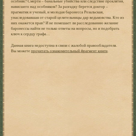
особняк? Смерти – банальные убийства или следствие проклятия,
нависшего над особняком? За разгадку берется доктор –
прагматик и ученый, и молодая баронесса Розальская,
унаследовавшая от старой целительницы дар ведьмовства. Кто из
них окажется прав? И не помешает ли расследованию желание
баронессы найти не только ответы на вопросы, но и подобрать
ключ к сердцу графа…
Данная книга недоступна в связи с жалобой правообладателя.
Вы можете
прочитать ознакомительный фрагмент книги
.