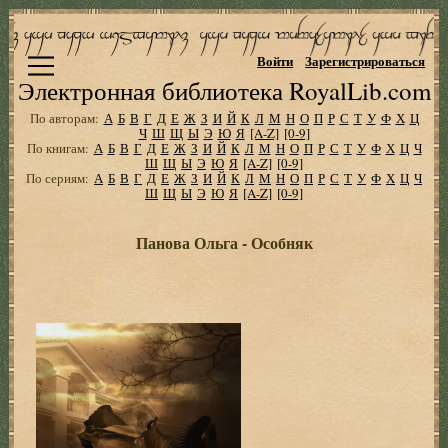
Войти
Зарегистрироваться
Электронная библиотека RoyalLib.com
По авторам:
А
Б
В
Г
Д
Е
Ж
З
И
Й
К
Л
М
Н
О
П
Р
С
Т
У
Ф
Х
Ц
Ч
Ш
Щ
Ы
Э
Ю
Я
[A-Z]
[0-9]
По книгам:
А
Б
В
Г
Д
Е
Ж
З
И
Й
К
Л
М
Н
О
П
Р
С
Т
У
Ф
Х
Ц
Ч
Ш
Щ
Ы
Э
Ю
Я
[A-Z]
[0-9]
По сериям:
А
Б
В
Г
Д
Е
Ж
З
И
Й
К
Л
М
Н
О
П
Р
С
Т
У
Ф
Х
Ц
Ч
Ш
Щ
Ы
Э
Ю
Я
[A-Z]
[0-9]
Панова Ольга - Особняк