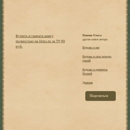
Купить и скачать книгу
Панова Ольга
другие книги автора:
полностью на litres.ru за 59,90
руб.
Ведьмы и маг
Ведьмы и сила четырех
стихий
Ведьмы и хранитель
Печатей
Дневник
Поделиться