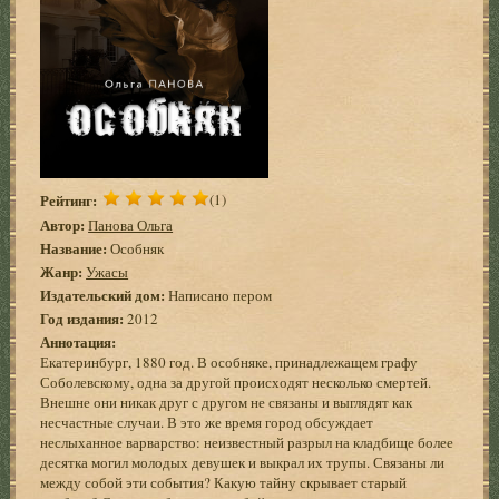
Рейтинг:
(1)
Автор:
Панова Ольга
Название:
Особняк
Жанр:
Ужасы
Издательский дом:
Написано пером
Год издания:
2012
Аннотация:
Екатеринбург, 1880 год. В особняке, принадлежащем графу
Соболевскому, одна за другой происходят несколько смертей.
Внешне они никак друг с другом не связаны и выглядят как
несчастные случаи. В это же время город обсуждает
неслыханное варварство: неизвестный разрыл на кладбище более
десятка могил молодых девушек и выкрал их трупы. Связаны ли
между собой эти события? Какую тайну скрывает старый