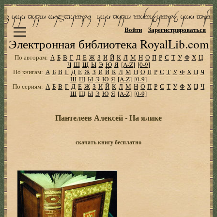
Войти
Зарегистрироваться
Электронная библиотека RoyalLib.com
По авторам:
А
Б
В
Г
Д
Е
Ж
З
И
Й
К
Л
М
Н
О
П
Р
С
Т
У
Ф
Х
Ц
Ч
Ш
Щ
Ы
Э
Ю
Я
[A-Z]
[0-9]
По книгам:
А
Б
В
Г
Д
Е
Ж
З
И
Й
К
Л
М
Н
О
П
Р
С
Т
У
Ф
Х
Ц
Ч
Ш
Щ
Ы
Э
Ю
Я
[A-Z]
[0-9]
По сериям:
А
Б
В
Г
Д
Е
Ж
З
И
Й
К
Л
М
Н
О
П
Р
С
Т
У
Ф
Х
Ц
Ч
Ш
Щ
Ы
Э
Ю
Я
[A-Z]
[0-9]
Пантелеев Алексей - На ялике
скачать книгу бесплатно