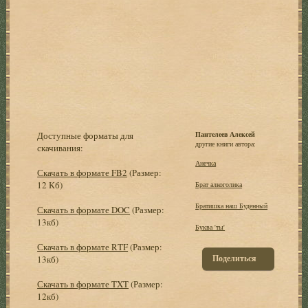
Доступные форматы для
Пантелеев Алексей
другие книги автора:
скачивания:
Анечка
Скачать в формате FB2
(Размер:
12 Кб)
Брат алкоголика
Братишка наш Буденный
Скачать в формате DOC
(Размер:
13кб)
Буква 'ты'
Скачать в формате RTF
(Размер:
Поделиться
13кб)
Скачать в формате TXT
(Размер:
12кб)